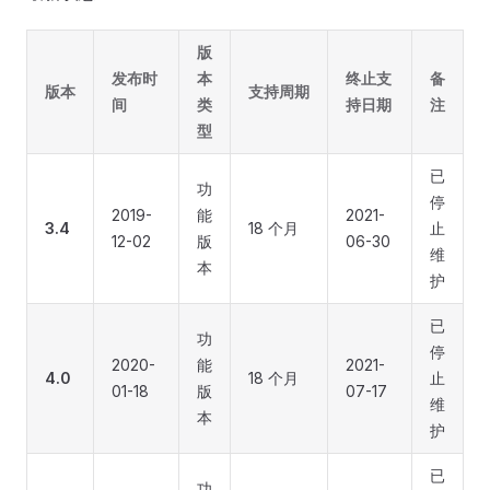
版
发布时
本
终止支
备
版本
支持周期
间
类
持日期
注
型
已
功
停
2019-
能
2021-
3.4
18 个月
止
12-02
版
06-30
维
本
护
已
功
停
2020-
能
2021-
4.0
18 个月
止
01-18
版
07-17
维
本
护
已
功