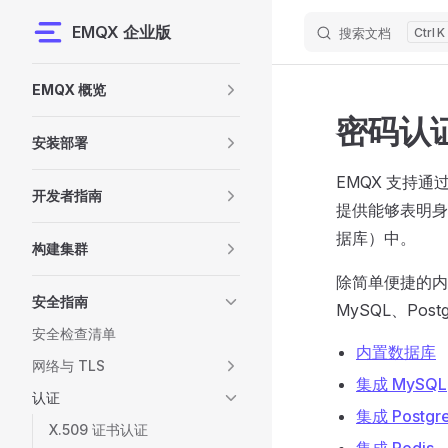
EMQX 企业版
搜索文档
K
Skip to content
Sidebar Navigation
EMQX 概览
密码认
安装部署
EMQX 支持
开发者指南
提供能够表明身
据库）中。
构建集群
除简单便捷的内
安全指南
MySQL、Postg
安全检查清单
内置数据库
网络与 TLS
集成 MySQL
认证
集成 Postgr
X.509 证书认证