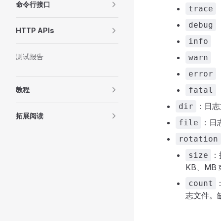
命令行接口
trace
debug
HTTP APIs
info
测试报告
warn
error
教程
fatal
：日志
dir
拓展阅读
：日
file
rotation
：
size
KB、MB 
count
志文件。缺