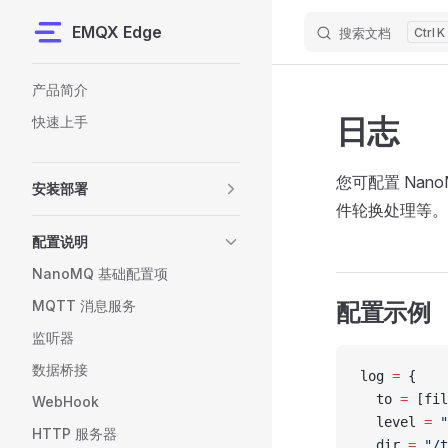
EMQX Edge
搜索文档
K
Skip to content
Sidebar Navigation
产品简介
日志
快速上手
您可配置 Na
安装部署
件轮换处理等。
配置说明
NanoMQ 基础配置项
MQTT 消息服务
配置示例
监听器
数据桥接
log
 =
 {
  to 
=
 [fil
WebHook
  level 
=
 "
HTTP 服务器
  dir 
=
 "/t