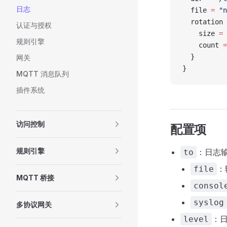
日志
  file 
=
 "n
  rotation 
认证与授权
    size 
=
 
规则引擎
    count 
=
  }
网关
}
MQTT 消息队列
插件系统
访问控制
配置项
规则引擎
：日志
to
：
file
MQTT 桥接
consol
syslog
多协议网关
：
level