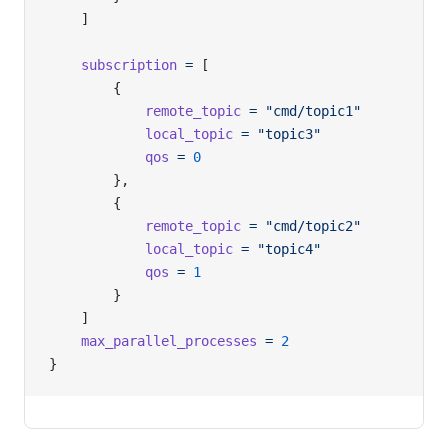
	]
	subscription
 =
 [
		{
			remote_topic
 =
 "cmd/topic1"
			local_topic
 =
 "topic3"
			qos
 =
 0
		},
		{
			remote_topic
 =
 "cmd/topic2"
			local_topic
 =
 "topic4"
			qos
 =
 1
		}
	]
	max_parallel_processes
 =
 2
}