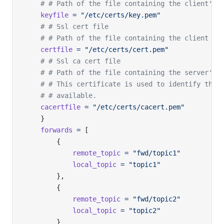
	# # Path of the file containing the client's 
	keyfile
 =
 "/etc/certs/key.pem"
	# # Ssl cert file
	# # Path of the file containing the client ce
	certfile
 =
 "/etc/certs/cert.pem"
	# # Ssl ca cert file
	# # Path of the file containing the server's 
	# # This certificate is used to identify the 
	# # available.
	cacertfile
 =
 "/etc/certs/cacert.pem"
	}
	forwards
 =
 [
		{
			remote_topic
 =
 "fwd/topic1"
			local_topic
 =
 "topic1"
		},
		{
			remote_topic
 =
 "fwd/topic2"
			local_topic
 =
 "topic2"
		}