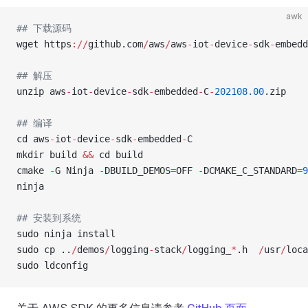
awk
## 下载源码
wget https
://
github.com
/
aws
/
aws
-
iot
-
device
-
sdk
-
embedd
## 解压
unzip aws
-
iot
-
device
-
sdk
-
embedded
-
C
-
202108.00
.zip
## 编译
cd aws
-
iot
-
device
-
sdk
-
embedded
-
C
mkdir build 
&&
 cd build
cmake 
-
G Ninja 
-
DBUILD_DEMOS
=
OFF 
-
DCMAKE_C_STANDARD
=
9
ninja
## 安装到系统
sudo ninja install 
sudo cp ..
/
demos
/
logging
-
stack
/
logging_
*
.h  
/
usr
/
loca
sudo ldconfig