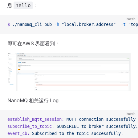
息
：
hello
bash
$
 ./nanomq_cli
 pub
 -h
 "local.broker.address"
  -t
 "top
即可在AWS 界面看到：
NanoMQ 相关运行 Log：
bash
establish_mqtt_session:
 MQTT
 connection
 successfully
 
subscribe_to_topic:
 SUBSCRIBE
 to
 broker
 successfully.
event_cb:
 Subscribed
 to
 the
 topic
 successfully.