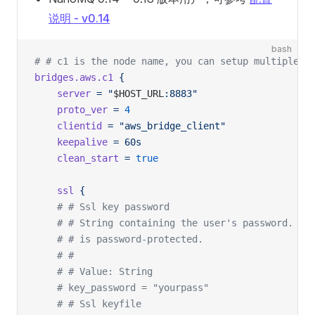
说明 - v0.14
bash
# # c1 is the node name, you can setup multiple b
bridges.aws.c1
 {
	server
 =
 "
$HOST_URL
:8883"
	proto_ver
 =
 4
	clientid
 =
 "aws_bridge_client"
	keepalive
 =
 60s
	clean_start
 =
 true
	ssl
 {
	# # Ssl key password
	# # String containing the user's password. On
	# # is password-protected.
	# #
	# # Value: String
	# key_password = "yourpass"
	# # Ssl keyfile