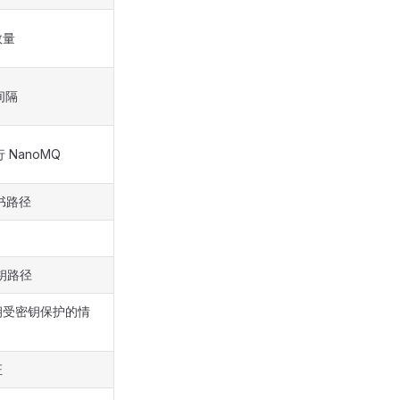
数量
间隔
 NanoMQ
证书路径
钥路径
钥受密钥保护的情
证