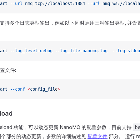
art
 --url
 nmq-tcp://localhost:1884
 --url
 nmq-ws://localh
命令行支持多个日志类型输出，例如以下同时启用三种输出类型, 并
art
 --log_level=debug
 --log_file=nanomq.log
  --log_stdou
置文件:
art
 --conf
 <
config_fil
e
>
load
 reload 功能，可以动态更新 NanoMQ 的配置参数，目前支持
b
四个部分的动态更新，参数的详细描述见
配置文件
部分。 运行 r