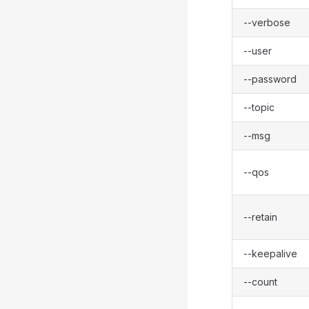
--verbose
--user
--password
--topic
--msg
--qos
--retain
--keepalive
--count