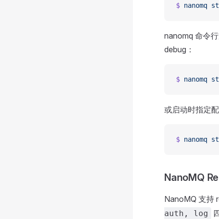
$
 nanomq
 st
nanomq 
debug：
$
 nanomq
 st
或启动时指定配
$
 nanomq
 st
NanoMQ Re
NanoMQ 支持
auth, log