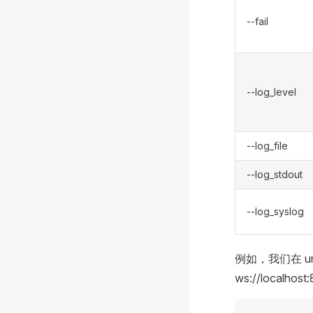
--fail
--log_level
--log_file
--log_stdout
--log_syslog
例如，我们在 url 
ws://localh