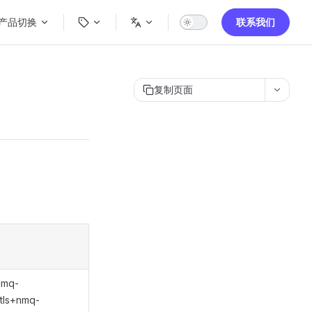
ain Navigation
产品切换
联系我们
复制页面
nmq-
 'tls+nmq-