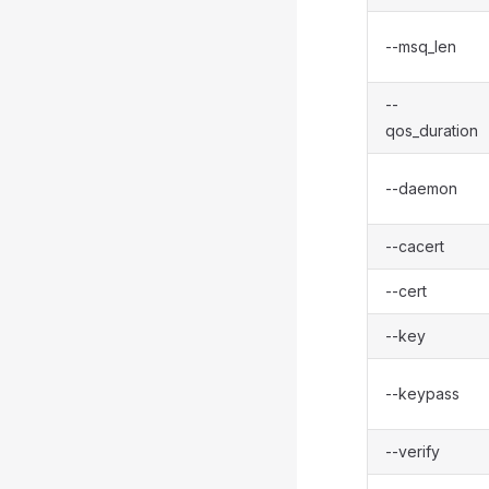
--msq_len
--
qos_duration
--daemon
--cacert
--cert
--key
--keypass
--verify