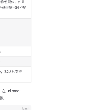
操作使能位。如果
，客户端无证书时拒绝
径
台
og (默认只支持
在 url nmq-
务器。
bash