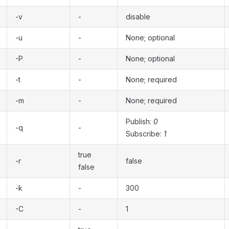
-v
-
disable
-u
-
None; optional
-P
-
None; optional
-t
-
None; required
-m
-
None; required
Publish:
0
-q
-
Subscribe:
1
true
-r
false
false
-k
-
300
-C
-
1