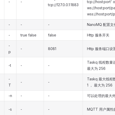
-
-
tcp://host:port' 
tcp://127.0.0.1:1883
ws://host:port/p
wss://host:port/
-
-
-
NanoMQ 配置
-
true false
false
Http 服务开关
-
-
8081
Http 服务端口设
p
Taskq 线程数量
-t
-
-
最大为 256
-
Taskq 最大线
-
-
T
1 ， 最大为 256
-n
-
-
可以处理的最大
-s
-
-
MQTT 用户属