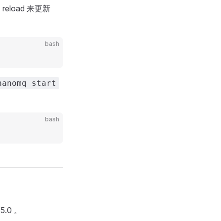
eload 来更新
bash
nanomq start
bash
.0 。