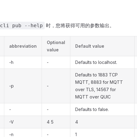
时，您将获得可用的参数输出。
cli pub --help
Optional
abbreviation
Default value
value
-h
-
Defaults to localhost.
Defaults to 1883 TCP
MQTT, 8883 for MQTT
-p
-
over TLS, 14567 for
MQTT over QUIC
-
-
Defaults to false.
-V
4 5
4
-n
-
1