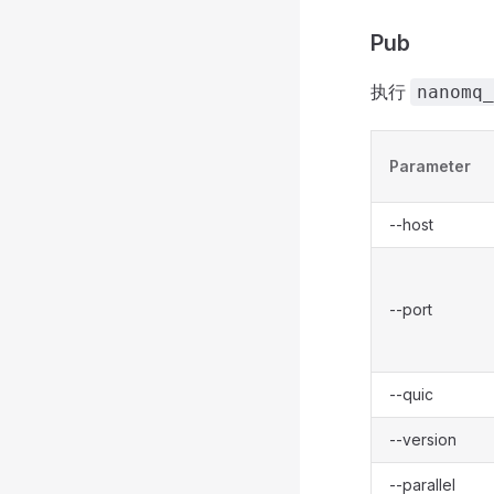
Pub
执行
nanomq_
Parameter
--host
--port
--quic
--version
--parallel