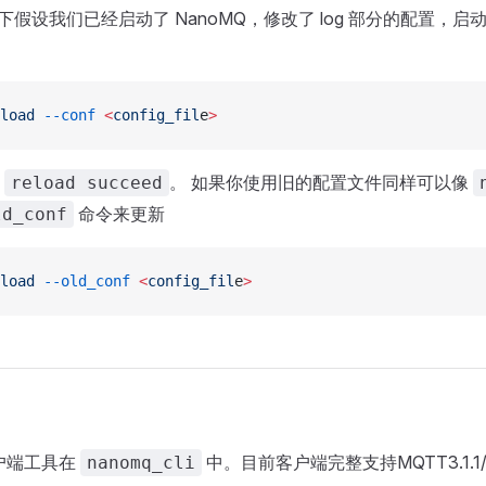
 以下假设我们已经启动了 NanoMQ，修改了 log 部分的配置，启动 r
load
 --conf
 <
config_fil
e
>
回
。 如果你使用旧的配置文件同样可以像
reload succeed
命令来更新
ld_conf
load
 --old_conf
 <
config_fil
e
>
客户端工具在
中。目前客户端完整支持MQTT3.1.1/5
nanomq_cli