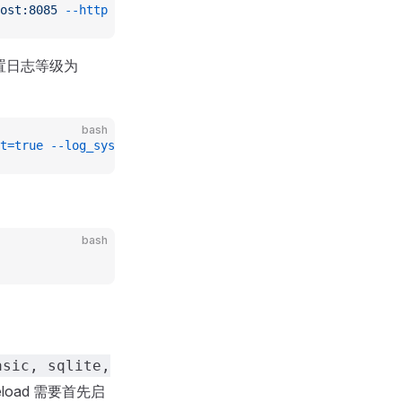
ost:8085
 --http
 -p
 30000
设置日志等级为
bash
t=true
 --log_syslog=true
bash
asic, sqlite,
eload 需要首先启