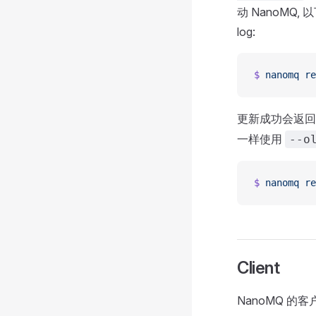
动 NanoMQ,
log:
$
 nanomq
 re
更新成功会返
一样使用
--o
$
 nanomq
 re
Client
NanoMQ 的