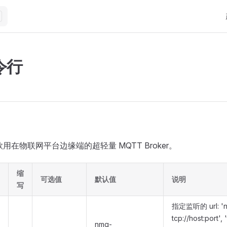
M
令行
一款用在物联网平台边缘端的超轻量 MQTT Broker。
缩
可选值
默认值
说明
写
指定监听的 url: '
tcp://host:port',
nmq-