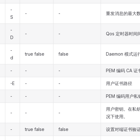
-
-
-
重发消息的最大
S
-
-
-
Qos 定时器时间
D
-
true false
false
Daemon 模式运行
d
-
-
-
PEM 编码 CA 
-E
-
-
用户证书路径
-
-
-
PEM 编码用户私
用户密钥。在私
-
-
-
况下使用。
-
true false
false
设置对端证书验