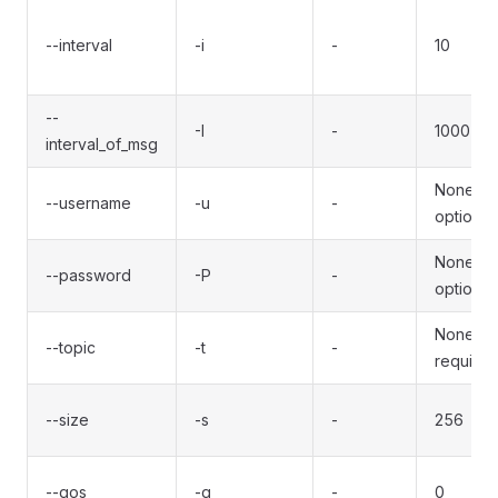
--interval
-i
-
10
--
-I
-
1000
interval_of_msg
None;
--username
-u
-
optional
None;
--password
-P
-
optional
None;
--topic
-t
-
required
--size
-s
-
256
--qos
-q
-
0