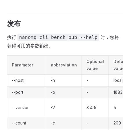
发布
执行
时，您将
nanomq_cli bench pub --help
获得可用的参数输出。
Optional
Default
Parameter
abbreviation
value
value
--host
-h
-
localhos
--port
-p
-
1883
--version
-V
3 4 5
5
--count
-c
-
200