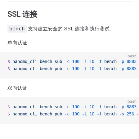
SSL 连接
支持建立安全的 SSL 连接和执行测试。
bench
单向认证
bash
$
 nanomq_cli
 bench
 sub
 -c
 100
 -i
 10
 -t
 bench
 -p
 8883
 
$
 nanomq_cli
 bench
 pub
 -c
 100
 -I
 10
 -t
 bench
 -p
 8883
 
双向认证
bash
$
 nanomq_cli
 bench
 sub
 -c
 100
 -i
 10
 -t
 bench
 -p
 8883
 
$
 nanomq_cli
 bench
 pub
 -c
 100
 -i
 10
 -t
 bench
 -s
 256
 -