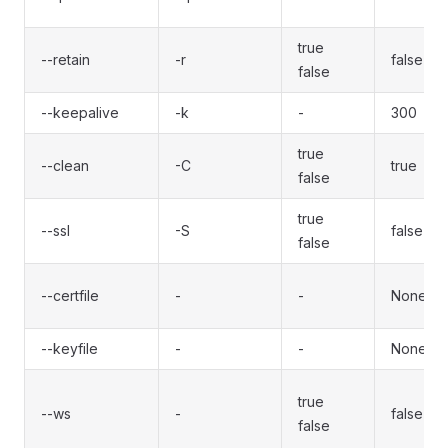
true
--retain
-r
false
false
--keepalive
-k
-
300
true
--clean
-C
true
false
true
--ssl
-S
false
false
--certfile
-
-
None
--keyfile
-
-
None
true
--ws
-
false
false