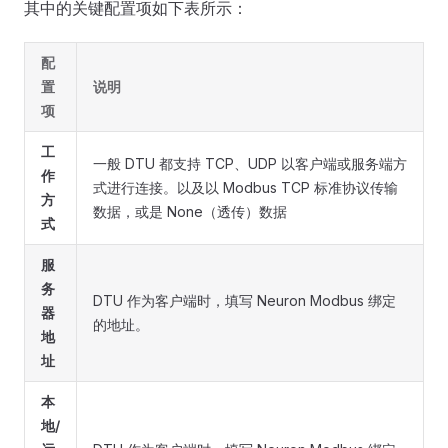
其中的关键配置项如下表所示：
配
置
说明
项
工
一般 DTU 都支持 TCP、UDP 以客户端或服务端方
作
式进行连接。以及以 Modbus TCP 标准协议传输
方
数据，或是 None（透传）数据
式
服
务
DTU 作为客户端时，填写 Neuron Modbus 绑定
器
的地址。
地
址
本
地/