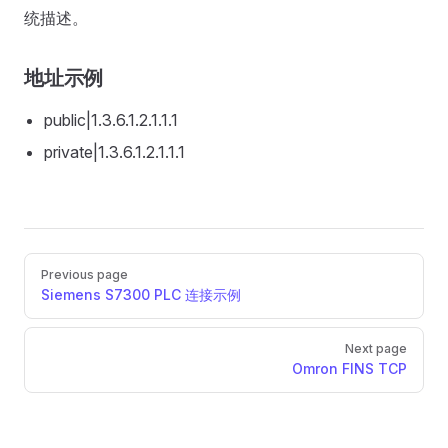
统描述。
地址示例
public|1.3.6.1.2.1.1.1
private|1.3.6.1.2.1.1.1
Pager
Previous page
Siemens S7300 PLC 连接示例
Next page
Omron FINS TCP