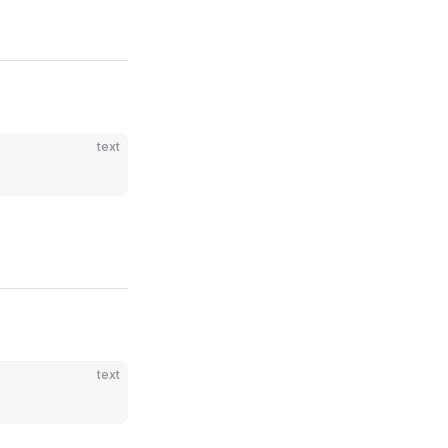
text
text