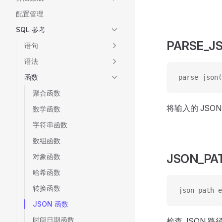
配置管理
SQL 参考
PARSE_J
语句
语法
函数
parse_json(
聚合函数
将输入的 JSO
数学函数
字符串函数
数组函数
JSON_PA
对象函数
哈希函数
转换函数
json_path_e
JSON 函数
时间日期函数
检查 JSON 