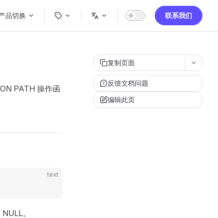
ain Navigation
产品切换
联系我们
复制页面
反馈文档问题
ON PATH 操作函
编辑此页
text
NULL。