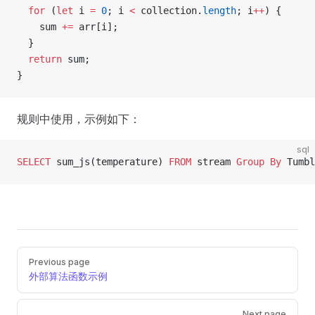
  for
 (
let
 i 
=
 0
; i 
<
 collection.
length
; i
++
) {
    sum 
+=
 arr[i];
  }
  return
 sum; 
}
规则中使用，示例如下：
sql
SELECT
 sum_js(temperature) 
FROM
 stream 
Group By
 Tumbl
Pager
Previous page
外部算法函数示例
Next page