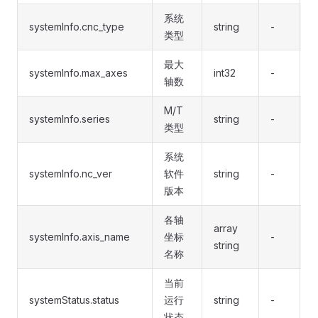
系统
systemInfo.cnc_type
string
-
-
类型
最大
systemInfo.max_axes
int32
-
-
轴数
M/T
systemInfo.series
string
-
-
类型
系统
systemInfo.nc_ver
软件
string
-
-
版本
各轴
array
systemInfo.axis_name
坐标
-
-
string
名称
当前
systemStatus.status
运行
string
-
-
状态