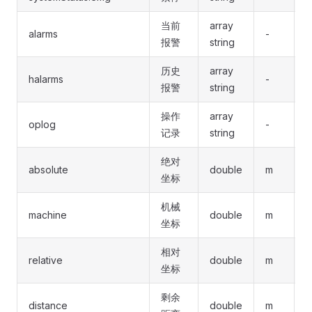
当前
array
alarms
-
-
报警
string
历史
array
halarms
-
-
报警
string
操作
array
oplog
-
-
记录
string
绝对
absolute
double
m
X
坐标
机械
machine
double
m
X
坐标
相对
relative
double
m
X
坐标
剩余
distance
double
m
X