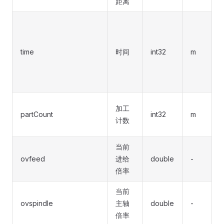
距离
位
time
时间
int32
m
t
加工
partCount
int32
m
计数
当前
ovfeed
进给
double
-
-
倍率
当前
ovspindle
主轴
double
-
-
倍率