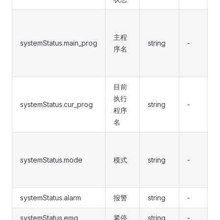
主程
systemStatus.main_prog
string
-
序名
目前
执行
systemStatus.cur_prog
string
-
-
程序
名
systemStatus.mode
模式
string
-
systemStatus.alarm
报警
string
-
-
systemStatus.emg
紧停
string
-
-