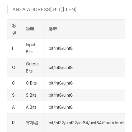
AREA ADDRESS[.BIT][.LEN]
标
说明
类型
识
Input
I
bit/int8/uint8
Bits
Output
O
bit/int8/uint8
Bits
C
C Bits
bit/int8/uint8
S
S Bits
bit/int8/uint8
A
A Bits
bit/int8/uint8
R
寄存器
bit/int32/uint32/int64/uint64/float/double/st