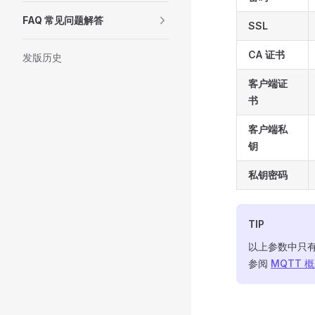
FAQ 常见问题解答
SSL
CA 证书
发版历史
客户端证
书
客户端私
钥
私钥密码
TIP
以上参数中只
参阅
MQTT 