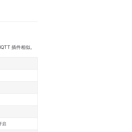
 MQTT 插件相似。
开启