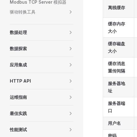
Modbus TCP Server 模拟器
离线缓存
驱动转换工具
缓存内存
大小
数据处理
缓存磁盘
数据探索
大小
缓存消息
应用集成
重传间隔
HTTP API
服务器地
址
运维指南
服务器端
口
最佳实践
用户名
性能测试
密码