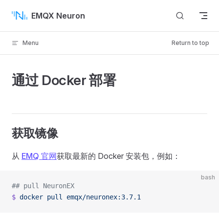
Skip to content
EMQX Neuron
Menu
Return to top
通过 Docker 部署
获取镜像
从
EMQ 官网
获取最新的 Docker 安装包，例如：
bash
## pull NeuronEX
$
 docker
 pull
 emqx/neuronex:3.7.1