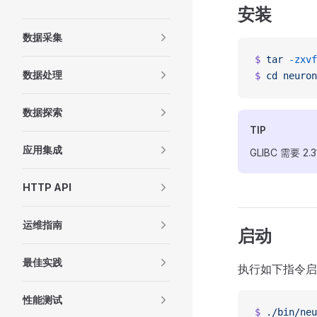
安装
数据采集
$
 tar
 -zxvf
数据处理
$
 cd
 neuron
数据探索
TIP
应用集成
GLIBC 需要 2
HTTP API
运维指南
启动
最佳实践
执行如下指令启动 
性能测试
$
 ./bin/neu