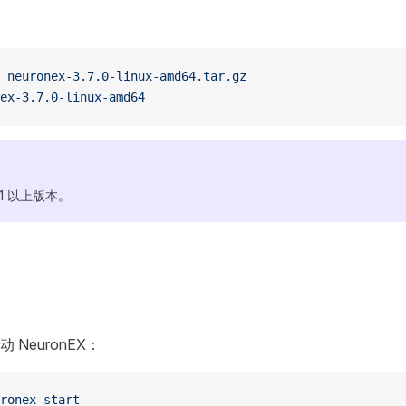
 neuronex-3.7.0-linux-amd64.tar.gz
ex-3.7.0-linux-amd64
.31 以上版本。
NeuronEX：
ronex
 start