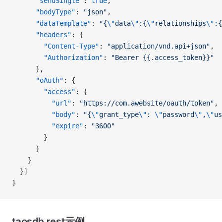
      "sendSingle"
: 
true
,
      "bodyType"
: 
"json"
,
      "dataTemplate"
: 
"{
\"
data
\"
:{
\"
relationships
\"
:{
      "headers"
: {
        "Content-Type"
: 
"application/vnd.api+json"
,
        "Authorization"
: 
"Bearer {{.access_token}}"
      },
      "oAuth"
: {
        "access"
: {
          "url"
: 
"https://com.awebsite/oauth/token"
,
          "body"
: 
"{
\"
grant_type
\"
: 
\"
password
\"
,
\"
us
          "expire"
: 
"3600"
        }
      }
    }
  }]
}
taosdb rest示例