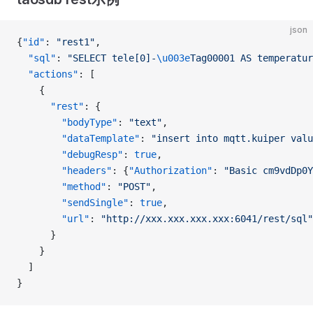
json
{
"id"
: 
"rest1"
,
  "sql"
: 
"SELECT tele[0]-
\u003e
Tag00001 AS temperatur
  "actions"
: [
    {
      "rest"
: {
        "bodyType"
: 
"text"
,
        "dataTemplate"
: 
"insert into mqtt.kuiper valu
        "debugResp"
: 
true
,
        "headers"
: {
"Authorization"
: 
"Basic cm9vdDp0Y
        "method"
: 
"POST"
,
        "sendSingle"
: 
true
,
        "url"
: 
"http://xxx.xxx.xxx.xxx:6041/rest/sql"
      }
    }
  ]
}