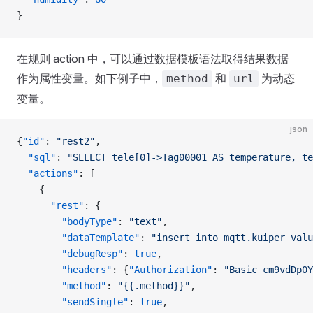
}
在规则 action 中，可以通过数据模板语法取得结果数据
作为属性变量。如下例子中，
和
为动态
method
url
变量。
json
{
"id"
: 
"rest2"
,
  "sql"
: 
"SELECT tele[0]->Tag00001 AS temperature, te
  "actions"
: [
    {
      "rest"
: {
        "bodyType"
: 
"text"
,
        "dataTemplate"
: 
"insert into mqtt.kuiper valu
        "debugResp"
: 
true
,
        "headers"
: {
"Authorization"
: 
"Basic cm9vdDp0Y
        "method"
: 
"{{.method}}"
,
        "sendSingle"
: 
true
,