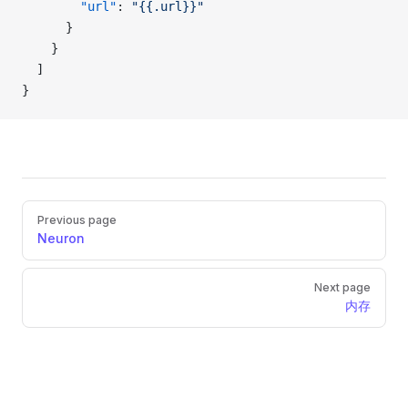
        "url"
: 
"{{.url}}"
      }
    }
  ]
}
Pager
Previous page
Neuron
Next page
内存