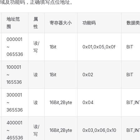
域及功能码，正确填写点位地址。
地址范
属
寄存器大小
功能码
数据类
围
性
000001
读/
~
1Bit
0x01,0x05,0x0f
BIT
写
065536
100001
~
读
1Bit
0x02
BIT
165536
300001
~
读
16Bit,2Byte
0x04
BIT,I
365536
400001
读/
~
16Bit,2Byte
0x03,0x06,0x10
BIT,I
写
465536