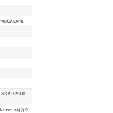
的客户端或是服务端。
。
间内接收到连续指
uron 本机的 IP