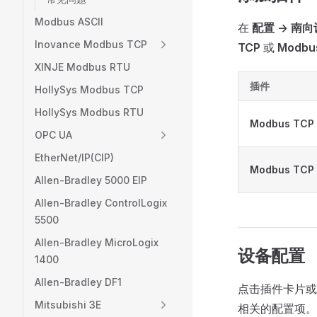
Modbus ASCII
在
配置 -> 南
Inovance Modbus TCP
TCP
或
Modbu
XINJE Modbus RTU
插件
HollySys Modbus TCP
HollySys Modbus RTU
Modbus TCP
OPC UA
EtherNet/IP(CIP)
Modbus TCP
Allen-Bradley 5000 EIP
Allen-Bradley ControlLogix
5500
Allen-Bradley MicroLogix
设备配置
1400
Allen-Bradley DF1
点击插件卡片或
Mitsubishi 3E
相关的配置项。