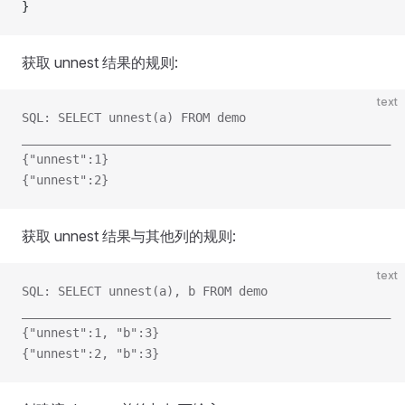
}
获取 unnest 结果的规则:
text
SQL: SELECT unnest(a) FROM demo
___________________________________________________
{"unnest":1}
{"unnest":2}
获取 unnest 结果与其他列的规则:
text
SQL: SELECT unnest(a), b FROM demo
___________________________________________________
{"unnest":1, "b":3}
{"unnest":2, "b":3}