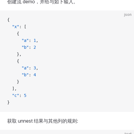
创建流 demo，并给与如下输入。
json
{
  "x"
: [
    {
      "a"
: 
1
,
      "b"
: 
2
    },
    {
      "a"
: 
3
,
      "b"
: 
4
    }
  ],
  "c"
: 
5
}
获取 unnest 结果与其他列的规则:
text