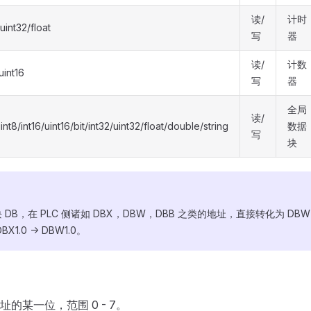
读/
计时
/uint32/float
写
器
读/
计数
uint16
写
器
全局
读/
uint8/int16/uint16/bit/int32/uint32/float/double/string
数据
写
块
DB，在 PLC 侧诸如 DBX，DBW，DBB 之类的地址，直接转化为 DB
1.0 -> DBW1.0。
的某一位，范围 0 - 7。