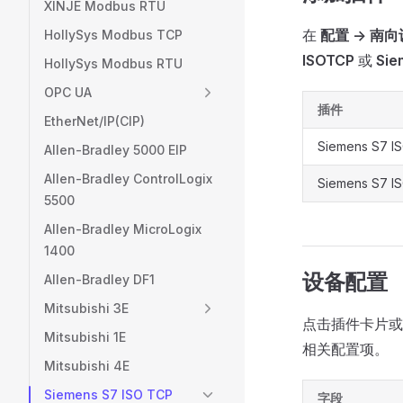
XINJE Modbus RTU
在
配置 -> 南
HollySys Modbus TCP
ISOTCP
或
Sie
HollySys Modbus RTU
OPC UA
插件
EtherNet/IP(CIP)
Siemens S7 I
Allen-Bradley 5000 EIP
Allen-Bradley ControlLogix
Siemens S7 I
5500
Allen-Bradley MicroLogix
1400
设备配置
Allen-Bradley DF1
Mitsubishi 3E
点击插件卡片或
Mitsubishi 1E
相关配置项。
Mitsubishi 4E
Siemens S7 ISO TCP
字段