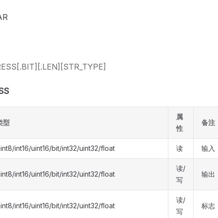
AR
SS[.BIT][.LEN][STR_TYPE]
SS
属
类型
备注
性
int8/int16/uint16/bit/int32/uint32/float
读
输入
读/
int8/int16/uint16/bit/int32/uint32/float
输出
写
读/
int8/int16/uint16/bit/int32/uint32/float
标志
写