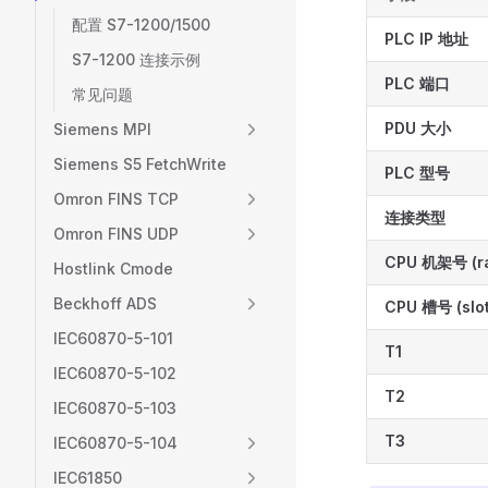
配置 S7-1200/1500
PLC IP 地址
S7-1200 连接示例
PLC 端口
常见问题
PDU 大小
Siemens MPI
Siemens S5 FetchWrite
PLC 型号
Omron FINS TCP
连接类型
Omron FINS UDP
CPU 机架号 (r
Hostlink Cmode
Beckhoff ADS
CPU 槽号 (slot
IEC60870-5-101
T1
IEC60870-5-102
T2
IEC60870-5-103
T3
IEC60870-5-104
IEC61850