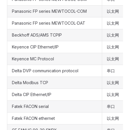
Panasonic FP series MEWTOCOL-COM
以太网
Panasonic FP series MEWTOCOL-DAT
以太网
Beckhoff ADS/AMS TCPIP
以太网
Keyence CIP Ethernet/IP
以太网
Keyence MC Protocol
以太网
Delta DVP communication protocol
串口
Delta Modbus TCP
以太网
Delta CIP Ethernet/IP
以太网
Fatek FACON serial
串口
Fatek FACON ethernet
以太网