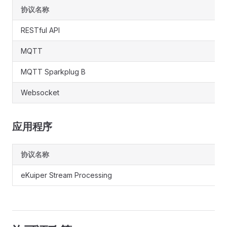
协议名称
RESTful API
MQTT
MQTT Sparkplug B
Websocket
应用程序
协议名称
eKuiper Stream Processing