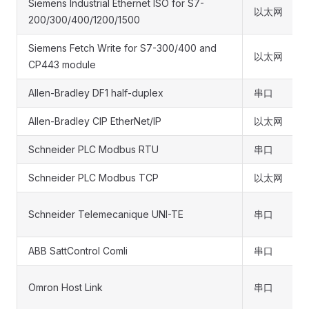
Siemens Industrial Ethernet ISO for S7-
以太网
200/300/400/1200/1500
Siemens Fetch Write for S7-300/400 and
以太网
CP443 module
Allen-Bradley DF1 half-duplex
串口
Allen-Bradley CIP EtherNet/IP
以太网
Schneider PLC Modbus RTU
串口
Schneider PLC Modbus TCP
以太网
Schneider Telemecanique UNI-TE
串口
ABB SattControl Comli
串口
Omron Host Link
串口