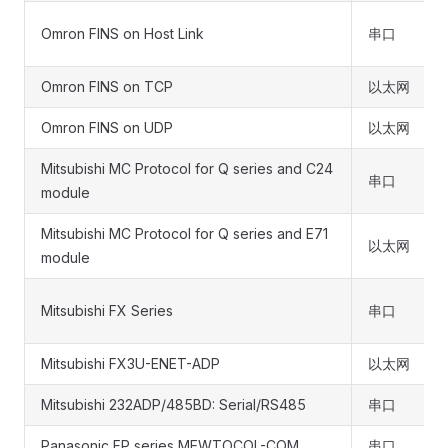
Omron FINS on Host Link
串口
Omron FINS on TCP
以太网
Omron FINS on UDP
以太网
Mitsubishi MC Protocol for Q series and C24
串口
module
Mitsubishi MC Protocol for Q series and E71
以太网
module
Mitsubishi FX Series
串口
Mitsubishi FX3U-ENET-ADP
以太网
Mitsubishi 232ADP/485BD: Serial/RS485
串口
Panasonic FP series MEWTOCOL-COM
串口