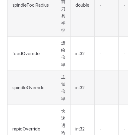
前
spindleToolRadius
double
-
-
刀
具
半
径
进
给
feedOverride
int32
-
-
倍
率
主
轴
spindleOverride
int32
-
-
倍
率
快
速
进
rapidOverride
int32
-
-
给