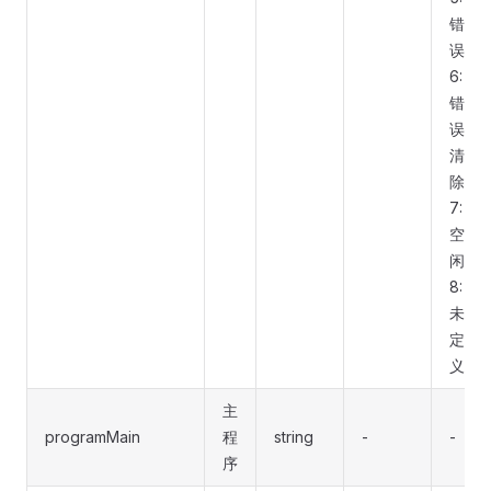
错
误
6:
错
误
清
除
7:
空
闲
8:
未
定
义
主
programMain
程
string
-
-
序