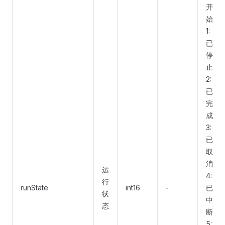
开
始
1:
已
停
止
2:
已
完
成
3:
已
取
消
运
4:
行
runState
int16
-
已
状
中
态
断
5: