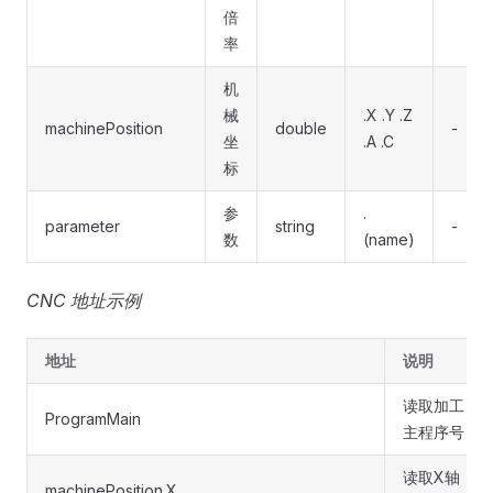
倍
率
机
械
.X .Y .Z
machinePosition
double
-
坐
.A .C
标
参
.
parameter
string
-
数
(name)
CNC 地址示例
地址
说明
读取加工
ProgramMain
主程序号
读取X轴
machinePosition.X