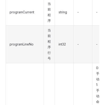
当
前
programCurrent
string
-
-
程
序
当
前
程
programLineNo
int32
-
-
序
行
号
0:
手
动
1:
手
动
命