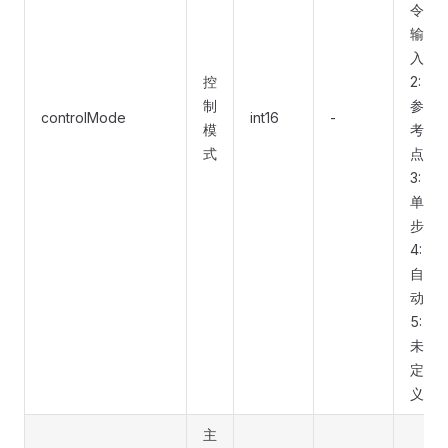
令
输
入
控
2:
制
参
controlMode
int16
-
模
考
式
点
3:
单
步
4:
自
动
5:
未
定
义
主