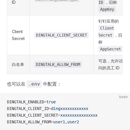
ID
，旧称
ID
AppKey
钉钉应用的
Client
Client
，旧
DINGTALK_CLIENT_SECRET
Secret
Secret
称
AppSecret
可选，允许访
白名单
DINGTALK_ALLOW_FROM
问的员工 ID
也可以在
中配置：
.env
bash
DINGTALK_ENABLED
=
true
DINGTALK_CLIENT_ID
=
dingxxxxxxxxxxxx
DINGTALK_CLIENT_SECRET
=
xxxxxxxxxxxxxxxx
DINGTALK_ALLOW_FROM
=
user1,user2