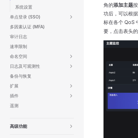
角的
添加主题
按
系统设置
功后，可以根据
单点登录 (SSO)
标在各个 QoS
多因素认证 (MFA)
要，点击表头的
审计日志
速率限制
命名空间
日志及可观测性
备份与恢复
扩展
插件
遥测
高级功能