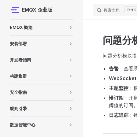
EMQX 企业版
搜索文档
K
Skip to content
Sidebar Navigation
EMQX 概览
问题分
安装部署
问题分析模块提
开发者指南
告警
：查看
构建集群
WebSocke
主题监控
：
安全指南
慢订阅
：开
阈值的订阅
规则引擎
日志追踪
：针
数据智能中心