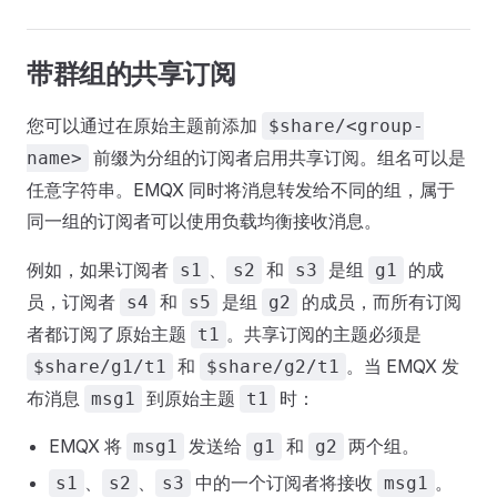
带群组的共享订阅
您可以通过在原始主题前添加
$share/<group-
前缀为分组的订阅者启用共享订阅。组名可以是
name>
任意字符串。EMQX 同时将消息转发给不同的组，属于
同一组的订阅者可以使用负载均衡接收消息。
例如，如果订阅者
、
和
是组
的成
s1
s2
s3
g1
员，订阅者
和
是组
的成员，而所有订阅
s4
s5
g2
者都订阅了原始主题
。共享订阅的主题必须是
t1
和
。当 EMQX 发
$share/g1/t1
$share/g2/t1
布消息
到原始主题
时：
msg1
t1
EMQX 将
发送给
和
两个组。
msg1
g1
g2
、
、
中的一个订阅者将接收
。
s1
s2
s3
msg1