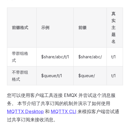
真
实
前缀格式
示例
前缀
主
题
名
带群组格
$share/abc/t/1
$share/abc/
t/1
式
不带群组
$queue/t/1
$queue/
t/1
格式
您可以使用客户端工具连接 EMQX 并尝试这个消息服
务。 本节介绍了共享订阅的机制并演示了如何使用
MQTTX Desktop
和
MQTTX CLI
来模拟客户端尝试通
过共享订阅来接收消息。