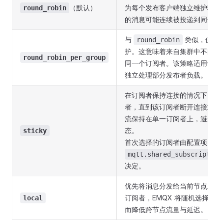
（默认）
为每个发布客户端独立维护轮
round_robin
的消息可能连续被投递到同一
与
类似，但轮
round_robin
护。这意味着来自集群中不同
round_robin_per_group
同一个订阅者。该策略适用于
独立处理部分发布者负载。
在订阅者保持连接的情况下，
者，直到该订阅者断开连接或
流保持在单一订阅者上，避免
态。
sticky
首次选择的订阅者由配置项
mqtt.shared_subscriptio
决定。
优先将消息分发给当前节点上
订阅者，EMQX 将随机选择
local
而降低跨节点流量与延迟。