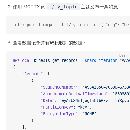
使用 MQTTX 向
主题发布一条消息：
t/my_topic
mqttx pub -i emqx_c -t t/my_topic -m '{ "msg": "he
查看数据记录并解码接收到的数据：
bash
awslocal
 kinesis
 get-records
 --shard-iterator=
"AAA
{
    "Records"
:
 [
        {
            "SequenceNumber"
:
 "4964265047669046733
            "ApproximateArrivalTimestamp"
:
 1689389
            "Data"
:
 "eyAibXNnIjogImhlbGxvIEFtYXpvb
            "PartitionKey"
:
 "key",
            "EncryptionType"
:
 "NONE"
        }
    ],