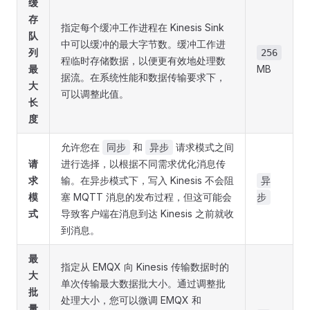
缓
存
指定每个缓冲工作进程在 Kinesis Sink
队
中可以缓冲的最大字节数。缓冲工作进
列
256
程临时存储数据，以便更有效地处理数
最
MB
据流。在系统性能和数据传输要求下，
大
可以调整此值。
长
度
允许您在
和
请求模式之间
同步
异步
请
进行选择，以根据不同需求优化消息传
求
输。在异步模式下，写入 Kinesis 不会阻
异
模
塞 MQTT 消息的发布过程，但这可能会
步
式
导致客户端在消息到达 Kinesis 之前就收
到消息。
最
指定从 EMQX 向 Kinesis 传输数据时的
大
单次传输最大数据批大小。通过调整批
批
处理大小，您可以微调 EMQX 和
量