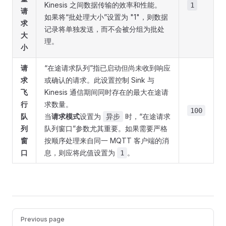
Kinesis 之间数据传输的效率和性能。
1
请
如果将“批处理大小”设置为 "1"，则数据
求
记录将单独发送，而不会被分组为批处
大
理。
小
请
“在途请求队列”指已启动但尚未收到响应
求
或确认的请求。此设置控制 Sink 与
飞
Kinesis 通信期间同时存在的最大在途请
行
求数量。
100
队
当
请求模式
设置为
时，“在途请求
异步
列
队列窗口”参数尤其重要。如果需要严格
窗
按顺序处理来自同一 MQTT 客户端的消
口
息，则应将此值设置为
。
1
Pager
Previous page