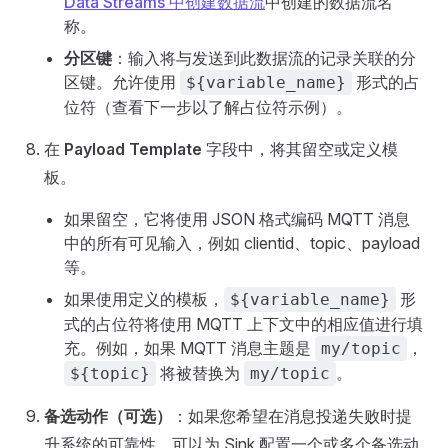
Data Streams 中创建数据流
中创建的数据流名
称。
分区键
：输入将与发送到此数据流的记录关联的分
区键。允许使用
形式的占
${variable_name}
位符（查看下一步以了解占位符示例）。
在
Payload Template
字段中，将其留空或定义模
板。
如果留空，它将使用 JSON 格式编码 MQTT 消息
中的所有可见输入，例如 clientid、topic、payload
等。
如果使用定义的模板，
形
${variable_name}
式的占位符将使用 MQTT 上下文中的相应值进行填
充。例如，如果 MQTT 消息主题是
，
my/topic
将被替换为
。
${topic}
my/topic
备选动作（可选）
：如果您希望在消息投递失败时提
升系统的可靠性，可以为 Sink 配置一个或多个备选动