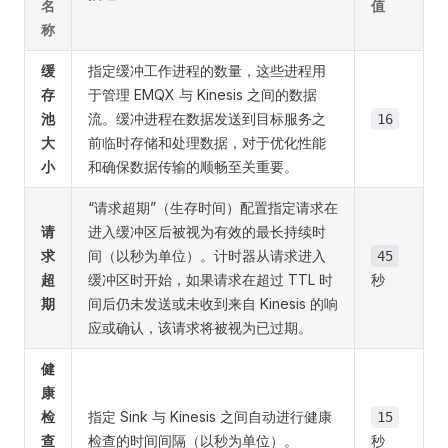
名
值
称
缓
指定缓冲工作进程的数量，这些进程用
存
于管理 EMQX 与 Kinesis 之间的数据
池
流。缓冲进程在数据发送到目标服务之
16
大
前临时存储和处理数据，对于优化性能
小
和确保数据传输的顺畅至关重要。
“请求超期”（生存时间）配置指定请求在
请
进入缓冲区后被视为有效的最长持续时
求
间（以秒为单位）。计时器从请求进入
45
超
缓冲区时开始，如果请求在超过 TTL 时
秒
期
间后仍未发送或未收到来自 Kinesis 的响
应或确认，该请求将被视为已过期。
健
康
检
指定 Sink 与 Kinesis 之间自动进行健康
15
查
检查的时间间隔（以秒为单位）。
秒