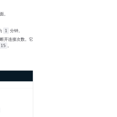
面。
为
分钟。
1
大断开连接次数。它
。
15