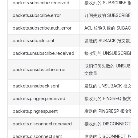
packets.subscribe.received
接收到的 SUBSCRIBE 报
packets.subscribe.error
订阅失败的 SUBSCRIBE 
packets.subscribe.auth_error
ACL 校验失败的 SUBACK
packets.suback.sent
发送的 SUBACK 报文数量
packets.unsubscribe.received
接收到的 UNSUBSCRIBE
取消订阅失败的 UNSUBSCR
packets.unsubscribe.error
文数量
packets.unsuback.sent
发送的 UNSUBACK 报文数
packets.pingreq.received
接收到的 PINGREQ 报文数
packets.pingresp.sent
发送的 PINGRESP 报文数量
packets.disconnect.received
接收到的 DISCONNECT 
packets.disconnect.sent
发送的 DISCONNECT 报