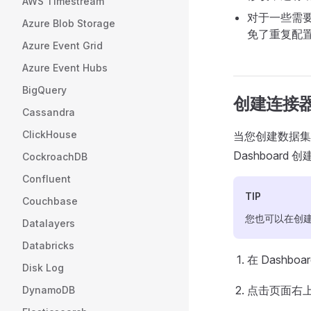
AWS Timestream
对于一些需要
Azure Blob Storage
免了重复配
Azure Event Grid
Azure Event Hubs
BigQuery
创建连接
Cassandra
ClickHouse
当您创建数据集成
Dashboard
CockroachDB
Confluent
TIP
Couchbase
您也可以在创建
Datalayers
Databricks
在 Dashb
Disk Log
点击页面右
DynamoDB