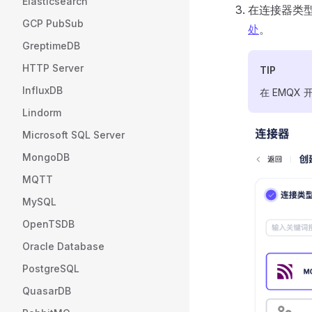
Elasticsearch
在连接器类
GCP PubSub
处
。
GreptimeDB
HTTP Server
TIP
InfluxDB
在 EMQX
Lindorm
Microsoft SQL Server
MongoDB
MQTT
MySQL
OpenTSDB
Oracle Database
PostgreSQL
QuasarDB