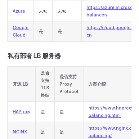
https://azure.microsoft
Azure
未知
未知
balancer/
Google
https://cloud.google.c
是
是
Cloud
cn
私有部署 LB 服务器
是否
是否支持
支持
开源 LB
Proxy
方案介绍
TLS
Protocol
终结
https://www.haproxy.c
HAProxy
是
是
balancing.html
https://www.nginx.com/
NGINX
是
是
balancing/