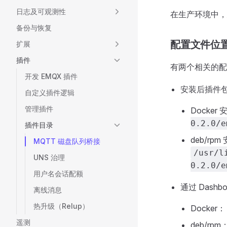
日志及可观测性
在生产环境中，
备份与恢复
配置文件位
扩展
插件
有两个相关的配
开发 EMQX 插件
安装后插件
自定义插件逻辑
管理插件
Docker
0.2.0/e
插件目录
deb/rp
MQTT 磁盘队列桥接
/usr/l
UNS 治理
0.2.0/e
用户名会话配额
通过 Dash
离线消息
热升级（Relup）
Docker
遥测
deb/rpm