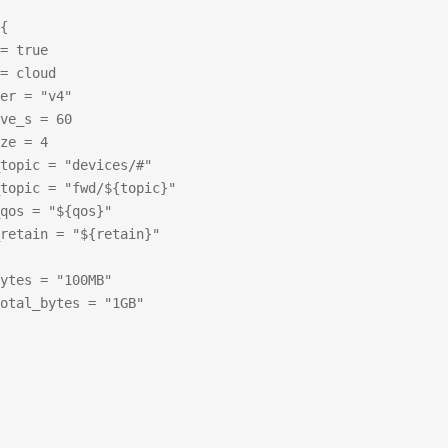
{
= true
= cloud
er = "v4"
ve_s = 60
ze = 4
topic = "devices/#"
topic = "fwd/${topic}"
qos = "${qos}"
retain = "${retain}"
ytes = "100MB"
otal_bytes = "1GB"