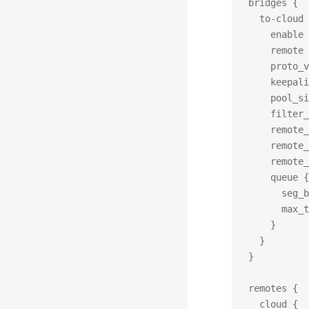
bridges {
  to-cloud 
    enable 
    remote 
    proto_v
    keepali
    pool_si
    filter_
    remote_
    remote_
    remote_
    queue {
      seg_b
      max_t
    }
  }
}
remotes {
  cloud {