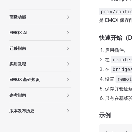
priv/confi
高级功能
是 EMQX 
EMQX AI
快速开始（Da
迁移指南
启用插件。
在
remote
实用教程
在
bridge
设置
remot
EMQX 基础知识
保存并验证
参考指南
只有在基线
版本发布历史
示例