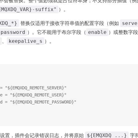
不会被替换。整个值必须就是占位符本身；不支持部分插值（例
）。
EMQXDQ_VAR}-suffix"
替换仅适用于接收字符串值的配置字段（例如
XDQ_*}
serve
）。它不能用于布尔字段（
）或整数字段
password
enable
、
）。
keepalive_s
= "${EMQXDQ_REMOTE_SERVER}"
e = "${EMQXDQ_REMOTE_USER}"
d = "${EMQXDQ_REMOTE_PASSWORD}"
未设置，插件会记录错误日志，并将原始
字
${EMQXDQ_...}