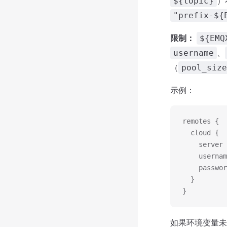
）
${topic}
"prefix-${
限制：
${EMQ
、
username
（
pool_size
示例：
remotes {
  cloud {
    server 
    usernam
    passwor
  }
}
如果环境变量