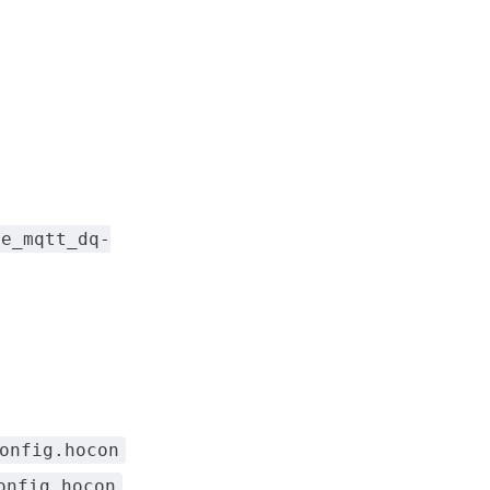
ge_mqtt_dq-
onfig.hocon
onfig.hocon