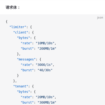
请求体：
json
{
  "limiter"
: {
    "client"
: {
      "bytes"
: {
        "rate"
: 
"10MB/10s"
,
        "burst"
: 
"200MB/1m"
      },
      "messages"
: {
        "rate"
: 
"3000/1s"
,
        "burst"
: 
"40/30s"
      }
    },
    "tenant"
: {
      "bytes"
: {
        "rate"
: 
"20MB/10s"
,
        "burst"
: 
"300MB/1m"