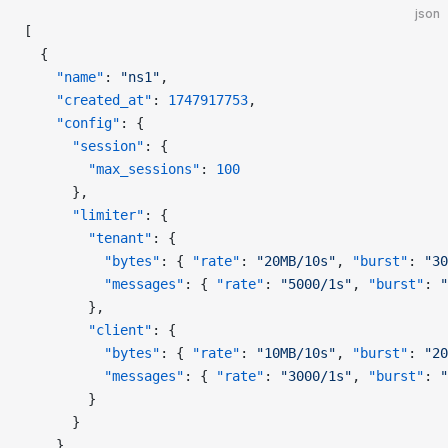
json
[
  {
    "name"
: 
"ns1"
,
    "created_at"
: 
1747917753
,
    "config"
: {
      "session"
: {
        "max_sessions"
: 
100
      },
      "limiter"
: {
        "tenant"
: {
          "bytes"
: { 
"rate"
: 
"20MB/10s"
, 
"burst"
: 
"30
          "messages"
: { 
"rate"
: 
"5000/1s"
, 
"burst"
: 
"
        },
        "client"
: {
          "bytes"
: { 
"rate"
: 
"10MB/10s"
, 
"burst"
: 
"20
          "messages"
: { 
"rate"
: 
"3000/1s"
, 
"burst"
: 
"
        }
      }
    }