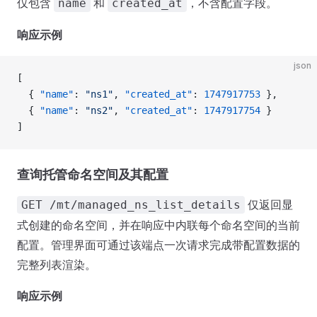
仅包含
和
，不含配置字段。
name
created_at
响应示例
json
[
  { 
"name"
: 
"ns1"
, 
"created_at"
: 
1747917753
 },
  { 
"name"
: 
"ns2"
, 
"created_at"
: 
1747917754
 }
]
查询托管命名空间及其配置
仅返回显
GET /mt/managed_ns_list_details
式创建的命名空间，并在响应中内联每个命名空间的当前
配置。管理界面可通过该端点一次请求完成带配置数据的
完整列表渲染。
响应示例