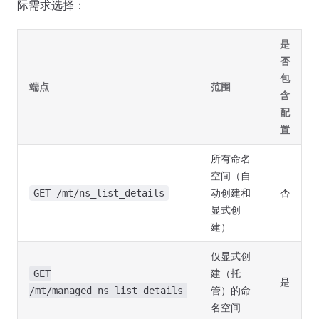
际需求选择：
是
否
包
端点
范围
含
配
置
所有命名
空间（自
动创建和
否
GET /mt/ns_list_details
显式创
建）
仅显式创
建（托
GET
是
管）的命
/mt/managed_ns_list_details
名空间