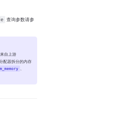
查询参数请参
de
指标来自上游
分配器拆分的内存
、
m_memory