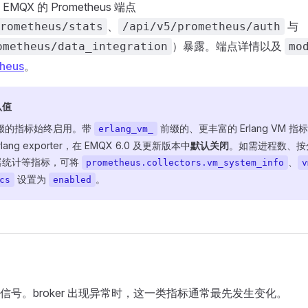
QX 的 Prometheus 端点
、
与
rometheus/stats
/api/v5/prometheus/auth
）暴露。端点详情以及
ometheus/data_integration
mo
heus
。
认值
缀的指标始终启用。带
前缀的、更丰富的 Erlang VM 
erlang_vm_
Erlang exporter，在 EMQX 6.0 及更新版本中
默认关闭
。如需进程数、按
度器统计等指标，可将
、
prometheus.collectors.vm_system_info
v
设置为
。
cs
enabled
信号。broker 出现异常时，这一类指标通常最先发生变化。