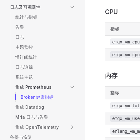
日志及可观测性
CPU
统计与指标
告警
指标
日志
emqx_vm_cpu
主题监控
emqx_vm_cpu
慢订阅统计
日志追踪
内存
系统主题
集成 Prometheus
指标
Broker 健康指标
emqx_vm_tot
集成 Datadog
Mria 日志与告警
emqx_vm_use
集成 OpenTelemetry
erlang_vm_m
备份与恢复