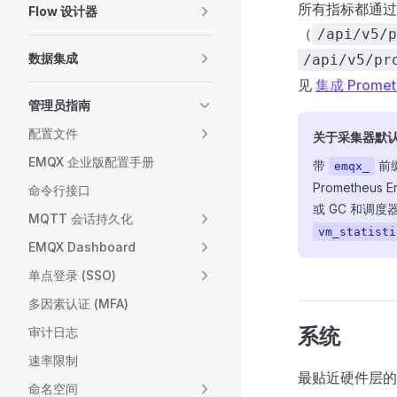
所有指标都通过 EM
Flow 设计器
（
/api/v5/p
数据集成
/api/v5/pr
见
集成 Promet
管理员指南
配置文件
关于采集器默
EMQX 企业版配置手册
带
前
emqx_
Prometheus 
命令行接口
或 GC 和调
MQTT 会话持久化
vm_statisti
EMQX Dashboard
单点登录 (SSO)
多因素认证 (MFA)
系统
审计日志
速率限制
最贴近硬件层的
命名空间