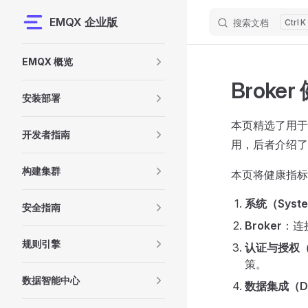
EMQX 企业版
搜索文档
K
Skip to content
Sidebar Navigation
EMQX 概览
Broke
安装部署
本页精选了用于监控
开发者指南
用，后者介绍了
构建集群
本页将健康指标
系统（Syst
安全指南
Broker
：连接
规则引擎
认证与授权（Aut
策。
数据智能中心
数据集成（Data