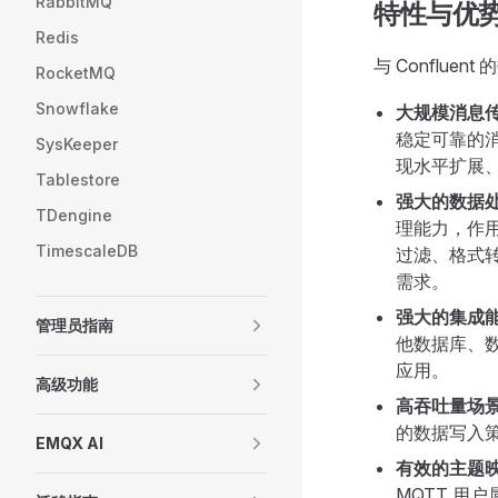
RabbitMQ
特性与优
Redis
与 Conflu
RocketMQ
Snowflake
大规模消息
稳定可靠的
SysKeeper
现水平扩展
Tablestore
强大的数据
TDengine
理能力，作
TimescaleDB
过滤、格式
需求。
强大的集成
管理员指南
他数据库、
应用。
高级功能
高吞吐量场
的数据写入
EMQX AI
有效的主题
MQTT 用