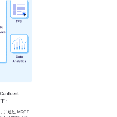
onfluent
程如下：
，并通过 MQTT