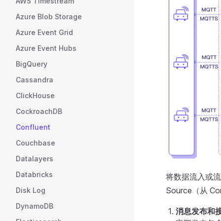
AWS Timestream
Azure Blob Storage
Azure Event Grid
Azure Event Hubs
BigQuery
Cassandra
ClickHouse
CockroachDB
Confluent
Couchbase
Datalayers
Databricks
将数据流入或流出 Co
Source（从 C
Disk Log
DynamoDB
消息发布和