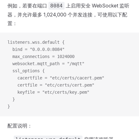
例如，若要在端口
上启用安全 WebSocket 监听
8084
器，并允许最多 1,024,000 个并发连接，可使用以下配
置：
listeners.wss.default {
  bind = "0.0.0.0:8084"
  max_connections = 1024000
  websocket.mqtt_path = "/mqtt"
  ssl_options {
    cacertfile = "etc/certs/cacert.pem"
    certfile = "etc/certs/cert.pem"
    keyfile = "etc/certs/key.pem"
  }
}
配置说明：