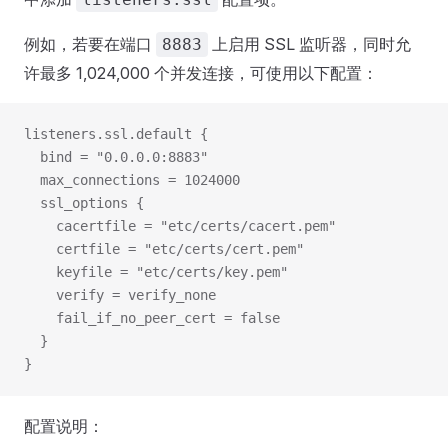
例如，若要在端口
上启用 SSL 监听器，同时允
8883
许最多 1,024,000 个并发连接，可使用以下配置：
listeners.ssl.default {
  bind = "0.0.0.0:8883"
  max_connections = 1024000
  ssl_options {
    cacertfile = "etc/certs/cacert.pem"
    certfile = "etc/certs/cert.pem"
    keyfile = "etc/certs/key.pem"
    verify = verify_none
    fail_if_no_peer_cert = false
  }
}
配置说明：