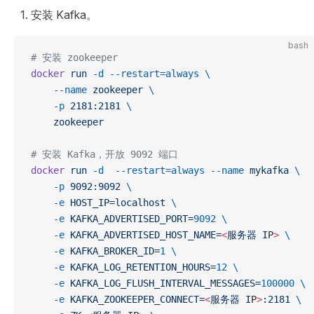
安装 Kafka。
bash
# 安装 zookeeper
docker
 run
 -d
 --restart=always
 \
    --name
 zookeeper
 \
    -p
 2181:2181
 \
    zookeeper
# 安装 Kafka，开放 9092 端口
docker
 run
 -d
  --restart=always
 --name
 mykafka
 \
    -p
 9092:9092
 \
    -e
 HOST_IP=localhost
 \
    -e
 KAFKA_ADVERTISED_PORT=
9092
 \
    -e
 KAFKA_ADVERTISED_HOST_NAME=
<
服务器
 I
P
>
 \
    -e
 KAFKA_BROKER_ID=
1
 \
    -e
 KAFKA_LOG_RETENTION_HOURS=
12
 \
    -e
 KAFKA_LOG_FLUSH_INTERVAL_MESSAGES=
100000
 \
    -e
 KAFKA_ZOOKEEPER_CONNECT=
<
服务器
 I
P
>
:2181
 \