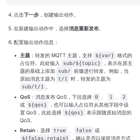
点击
下一步
，创建输出动作。
在新建输出动作中，选择
消息重新发布
。
配置输出动作信息：
主题
：转发的 MQTT 主题，支持
格式的
${var}
占位符。此处输入
，表示在原主
sub/${topic}
题的基础上添加
前缀进行转发。例如，当
sub/
原始消息主题为
时，转发的主题为
t/1
。
sub/t/1
QoS
：消息发布 QoS，下拉选择
、
、
0
1
2
或
，也可以输入占位符从其他字段中设
${qos}
置 QoS，此处选择
表示跟随原始消息的
${qos}
QoS。
Retain
：选择
、
或
true
false
，确认是否以保留消息方式
${falgs.retain}