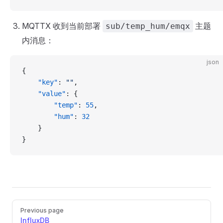
MQTTX 收到当前部署
主题
sub/temp_hum/emqx
内消息：
json
{
    "key"
: 
""
,
    "value"
: {
        "temp"
: 
55
,
        "hum"
: 
32
    }
}
Pager
Previous page
InfluxDB