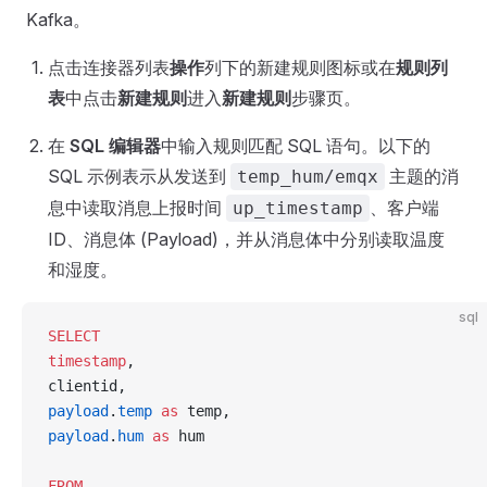
Kafka。
点击连接器列表
操作
列下的新建规则图标或在
规则列
表
中点击
新建规则
进入
新建规则
步骤页。
在
SQL 编辑器
中输入规则匹配 SQL 语句。以下的
SQL 示例表示从发送到
主题的消
temp_hum/emqx
息中读取消息上报时间
、客户端
up_timestamp
ID、消息体 (Payload)，并从消息体中分别读取温度
和湿度。
sql
SELECT
timestamp
,
clientid, 
payload
.
temp
 as
 temp, 
payload
.
hum
 as
 hum
FROM