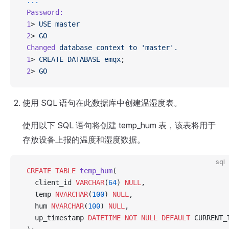
 ...
 Password:
 1
> 
USE
 master
 2
> 
GO
 Changed
 database
 context
 to
 'master'.
 1
> 
CREATE
 DATABASE
 emqx
;
 2
> 
GO
使用 SQL 语句在此数据库中创建温湿度表。
使用以下 SQL 语句将创建 temp_hum 表，该表将用于
存放设备上报的温度和湿度数据。
sql
 CREATE
 TABLE
 temp_hum
(
   client_id 
VARCHAR
(
64
) 
NULL
,
   temp 
NVARCHAR
(
100
) 
NULL
,
   hum 
NVARCHAR
(
100
) 
NULL
,
   up_timestamp 
DATETIME
 NOT NULL
 DEFAULT
 CURRENT_