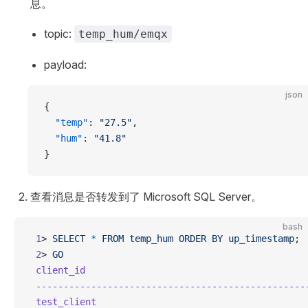
息。
topic:
temp_hum/emqx
payload:
json
{
  "temp"
: 
"27.5"
,
  "hum"
: 
"41.8"
}
查看消息是否转发到了 Microsoft SQL Server。
bash
 1
> 
SELECT
 *
 FROM
 temp_hum
 ORDER
 BY
 up_timestamp
;
 2
> 
GO
 client_id
                                        
 -------------------------------------------------
 test_client
                                      