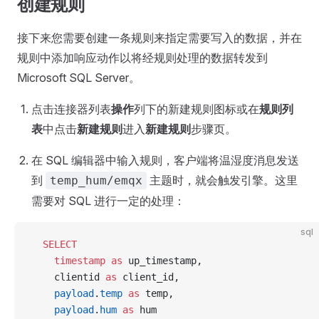
创建规则
接下来您需要创建一条规则来指定需要写入的数据，并在
规则中添加响应动作以将经规则处理的数据转发到
Microsoft SQL Server。
点击连接器列表
操作
列下的新建规则图标或在
规则列
表
中点击
新建规则
进入
新建规则
步骤页。
在 SQL 编辑器中输入规则，客户端将温湿度消息发送
到
主题时，就会触发引擎。这里
temp_hum/emqx
需要对 SQL 进行一定的处理：
sql
  SELECT
    timestamp
 as
 up_timestamp,
    clientid 
as
 client_id,
    payload
.
temp
 as
 temp,
    payload
.
hum
 as
 hum