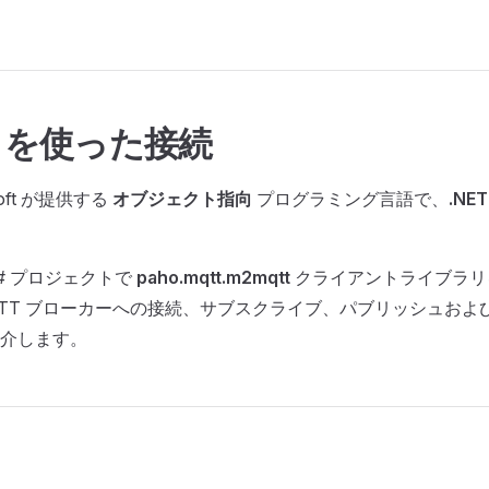
DK を使った接続
soft が提供する
オブジェクト指向
プログラミング言語で、
.NET
# プロジェクトで
paho.mqtt.m2mqtt
クライアントライブラリ
QTT ブローカーへの接続、サブスクライブ、パブリッシュおよ
介します。