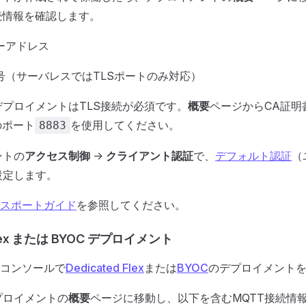
続情報を確認します。
ーアドレス
号（サーバレスではTLSポートのみ対応）
プロイメントはTLS接続が必須です。
概要
ページからCA証明
のポート
を使用してください。
8883
ントの
アクセス制御
->
クライアント認証
で、
デフォルト認証
（
設定します。
スポートガイド
を参照してください。
 Flex または BYOC デプロイメント
oudコンソールで
Dedicated Flex
または
BYOC
のデプロイメント
プロイメントの
概要
ページに移動し、以下を含むMQTT接続情