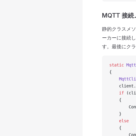
MQTT 接
静的クラスメ
ーカーに接続
す。最後にクラ
static
 Mqtt
{
    MqttCli
    client.
    if
 (cli
    {
        Con
    }
    else
    {
        Con