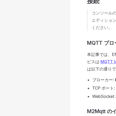
接続
コンソール
エディション
ください。
MQTT ブ
本記事では、E
ビスは
MQTT
は以下の通りで
ブローカー:
TCP ポート:
WebSocke
M2Mqtt 