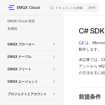
EMQX Cloud
ドキュメントを検索
K
Skip to content
Sidebar Navigation
EMQX Cloud 概要
C# S
新機能
C#
は、Micro
EMQX ブローカー
動作します。
EMQX テーブル
本記事では、C
アントから M
EMQX フリート
の方法を主に紹
EMQX エージェント
プロジェクトとアカウント
前提条件