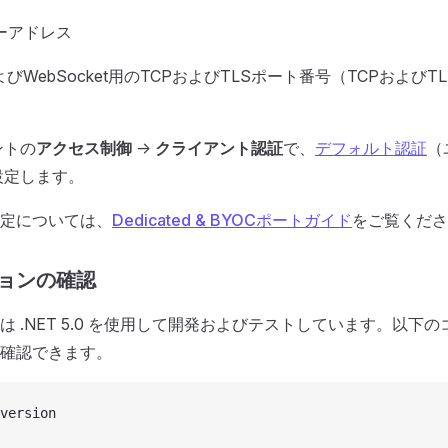
ーアドレス
よびWebSocket用のTCPおよびTLSポート番号（TCPおよび
ントの
アクセス制御
->
クライアント認証
で、
デフォルト認証
（
設定します。
定については、
Dedicated & BYOCポートガイド
をご覧くださ
ジョンの確認
 .NET 5.0 を使用して開発およびテストしています。以下のコ
確認できます。
version            