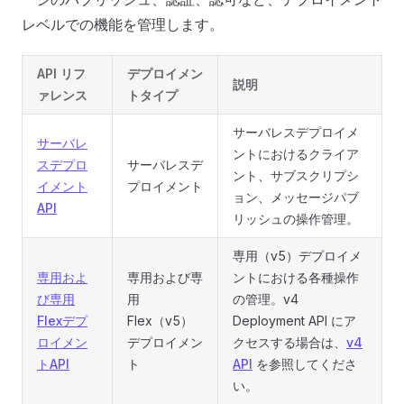
レベルでの機能を管理します。
API リフ
デプロイメン
説明
ァレンス
トタイプ
サーバレスデプロイメ
サーバレ
ントにおけるクライア
スデプロ
サーバレスデ
ント、サブスクリプシ
イメント
プロイメント
ョン、メッセージパブ
API
リッシュの操作管理。
専用（v5）デプロイメ
専用およ
専用および専
ントにおける各種操作
び専用
用
の管理。v4
Flexデプ
Flex（v5）
Deployment API にア
ロイメン
デプロイメン
クセスする場合は、
v4
トAPI
ト
API
を参照してくださ
い。