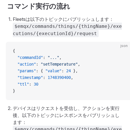
コマンド実行の流れ
Fleetsは以下のトピックにパブリッシュします：
$emqx/commands/things/{thingName}/exe
cutions/{executionId}/request
json
{
  "commandId"
: 
"..."
,
  "action"
: 
"setTemperature"
,
  "params"
: { 
"value"
: 
24
 },
  "timestamp"
: 
1748390400
,
  "ttl"
: 
30
}
デバイスはリクエストを受信し、アクションを実行
後、以下のトピックにレスポンスをパブリッシュし
ます：
$emqx/commands/things/{thingName}/exe