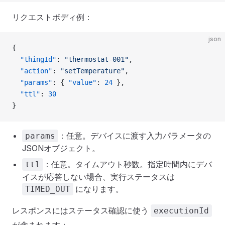
リクエストボディ例：
json
{
  "thingId"
: 
"thermostat-001"
,
  "action"
: 
"setTemperature"
,
  "params"
: { 
"value"
: 
24
 },
  "ttl"
: 
30
}
：任意。デバイスに渡す入力パラメータの
params
JSONオブジェクト。
：任意。タイムアウト秒数。指定時間内にデバ
ttl
イスが応答しない場合、実行ステータスは
になります。
TIMED_OUT
レスポンスにはステータス確認に使う
executionId