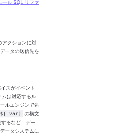
ルール SQL リファ
のアクションに対
データの送信先を
バイスがイベント
テムは対応するル
ールエンジンで処
の構文
${.var}
成するなど、デー
データシステムに