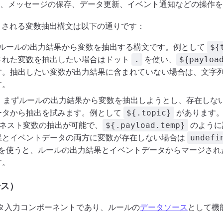
、メッセージの保存、データ更新、イベント通知などの操作を
ポートされる変数抽出構文は以下の通りです：
ルールの出力結果から変数を抽出する構文です。例として
${
された変数を抽出したい場合はドット
を使い、
.
${payloa
す。抽出したい変数が出力結果に含まれていない場合は、文字
す。
：まずルールの出力結果から変数を抽出しようとし、存在しな
ータから抽出を試みます。例として
があります。
${.topic}
ネスト変数の抽出が可能で、
のように
${.payload.temp}
果とイベントデータの両方に変数が存在しない場合は
undefi
を使うと、ルールの出力結果とイベントデータからマージされ
す。
ース）
はデータ入力コンポーネントであり、ルールの
データソース
として機能
。