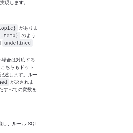
実現します。
がありま
topic}
のよう
d.temp}
列
undefined
い場合は対応する
こちらもドット
記述します。ルー
が返されま
ned
たすべての変数を
し、ルール SQL