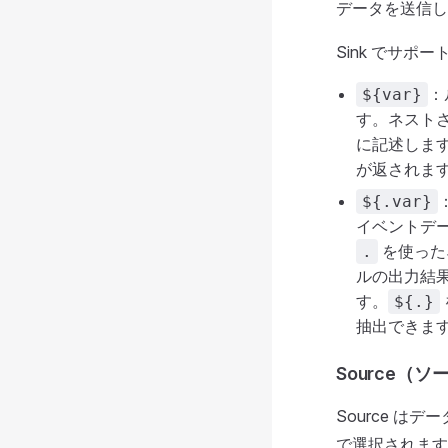
データを送信し
Sink でサ
：
${var}
す。ネスト
に記述しま
が返されま
${.var}
イベントデ
を使った
.
ルの出力結
す。
${.}
抽出できま
Source（ソ
Source 
で選択されます