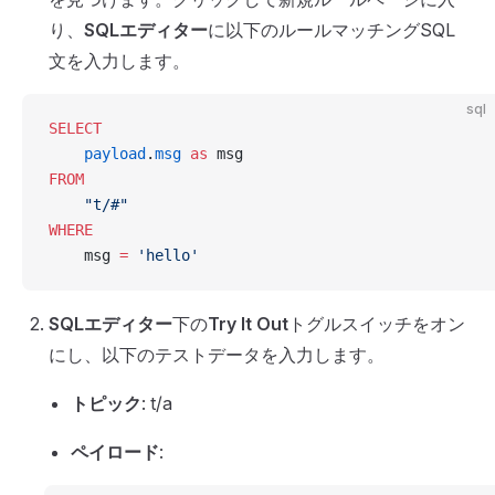
り、
SQLエディター
に以下のルールマッチングSQL
文を入力します。
sql
SELECT
    payload
.
msg
 as
 msg
FROM
    "t/#"
WHERE
    msg 
=
 'hello'
SQLエディター
下の
Try It Out
トグルスイッチをオン
にし、以下のテストデータを入力します。
トピック
: t/a
ペイロード
: