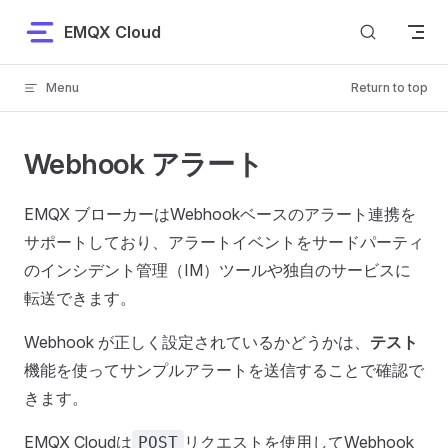
Skip to content
EMQX Cloud
Menu
Return to top
Webhook アラート
EMQX ブローカーはWebhookベースのアラート連携を
サポートしており、アラートイベントをサードパーティ
のインシデント管理（IM）ツールや独自のサービスに
転送できます。
Webhook が正しく設定されているかどうかは、
テスト
機能を使ってサンプルアラートを送信することで確認で
きます。
EMQX Cloudは
リクエストを使用してWebhook
POST