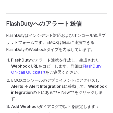
FlashDutyへのアラート送信
FlashDutyはインシデント対応およびオンコール管理プ
ラットフォームです。EMQXは簡単に連携できる
FlashDutyのWebhookタイプを内蔵しています。
FlashDuty
でアラート連携を作成し、生成された
Webhook URL
をコピーします。詳細は
FlashDuty
On-call Quickstart
をご参照ください。
EMQXコンソールのデプロイメントにアクセスし、
Alerts
->
Alert Integrations
に移動して、
Webhook
integration
の下にある**+ New**をクリックしま
す。
Add Webhook
ダイアログで以下を設定します：