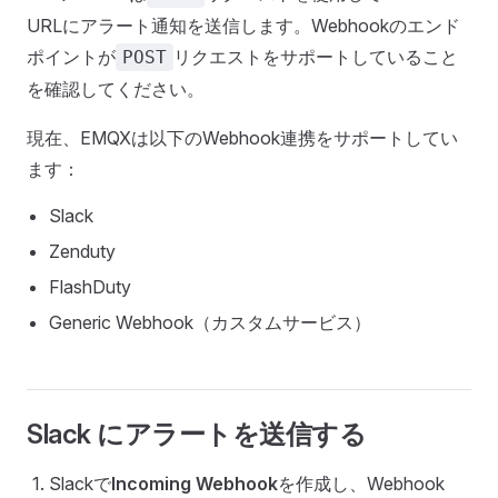
URLにアラート通知を送信します。Webhookのエンド
ポイントが
リクエストをサポートしていること
POST
を確認してください。
現在、EMQXは以下のWebhook連携をサポートしてい
ます：
Slack
Zenduty
FlashDuty
Generic Webhook（カスタムサービス）
Slack にアラートを送信する
Slackで
Incoming Webhook
を作成し、Webhook