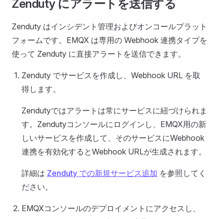
Zenduty にアラートを送信する
Zenduty はインシデント管理およびオンコールプラット
フォームです。EMQX は専用の Webhook 連携タイプを
使って Zenduty に直接アラートを送信できます。
Zenduty でサービスを作成し、Webhook URL を取
得します。
Zendutyではアラートは常にサービスに紐づけられま
す。Zendutyコンソールにログインし、EMQX用の新
しいサービスを作成して、そのサービスにWebhook
連携を有効化するとWebhook URLが生成されます。
詳細は
Zenduty での新規サービス追加
を参照してく
ださい。
EMQXコンソールのデプロイメントにアクセスし、