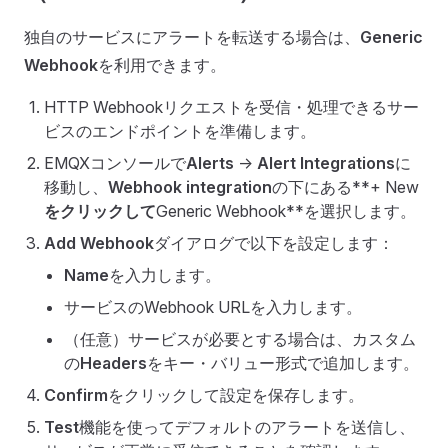
独自のサービスにアラートを転送する場合は、
Generic
Webhook
を利用できます。
HTTP Webhookリクエストを受信・処理できるサー
ビスのエンドポイントを準備します。
EMQXコンソールで
Alerts
->
Alert Integrations
に
移動し、
Webhook integration
の下にある**+ New
をクリックして
Generic Webhook**を選択します。
Add Webhook
ダイアログで以下を設定します：
Name
を入力します。
サービスのWebhook URLを入力します。
（任意）サービスが必要とする場合は、カスタム
の
Headers
をキー・バリュー形式で追加します。
Confirm
をクリックして設定を保存します。
Test
機能を使ってデフォルトのアラートを送信し、