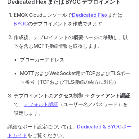
Dedicated Flex または BYOC デプロイメント
EMQX Cloudコンソールで
Dedicated Flex
または
BYOC
のデプロイメントを作成できます。
作成後、デプロイメントの
概要
ページに移動し、以
下を含むMQTT接続情報を取得します。
ブローカーアドレス
MQTTおよびWebSocket用のTCPおよびTLSポー
ト番号（TCPおよびTLS接続の両方に対応）
デプロイメントの
アクセス制御
->
クライアント認証
で、
デフォルト認証
（ユーザー名／パスワード）を
設定します。
詳細なポート設定については、
Dedicated & BYOCポー
トガイド
をご覧ください。