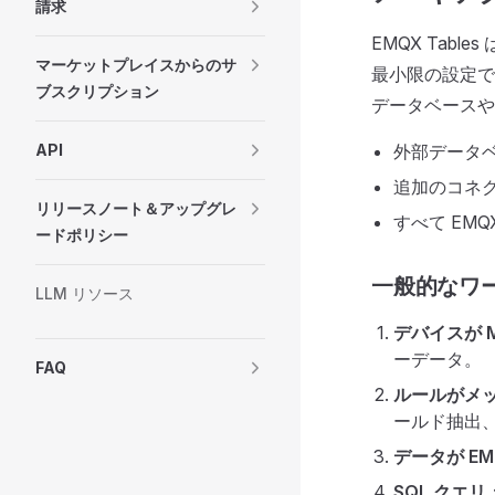
請求
EMQX Tables
マーケットプレイスからのサ
最小限の設定で直
ブスクリプション
データベースや
API
外部データ
追加のコネ
リリースノート＆アップグレ
すべて EM
ードポリシー
一般的なワ
LLM リソース
デバイスが 
ーデータ。
FAQ
ルールがメ
ールド抽出
データが EM
SQL クエリ