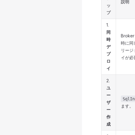
説明
ッ
プ
1.
同
Bro
時
時に同
デ
リージ
プ
イが必
ロ
イ
2.
ユ
ー
SqlIn
ザ
ます。
ー
作
成