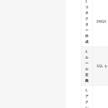
3.
コ
ネ
ク
EMQ
タ
ー
作
成
4.
ル
ー
SQL
ル
定
義
5.
ア
ク
シ