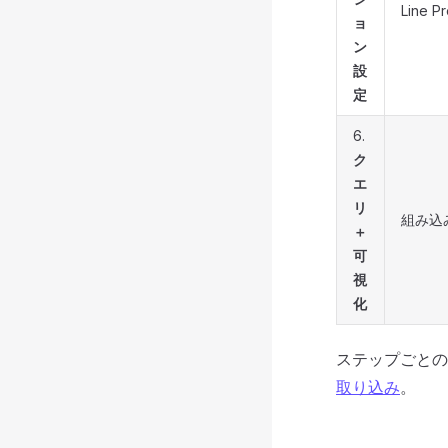
Line
ョ
ン
設
定
6.
ク
エ
リ
組み込み
＋
可
視
化
ステップごとの
取り込み
。