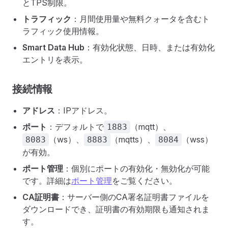
とTPS制限。
トラフィック
：月間使用量や無料クォータを含むト
ラフィック使用情報。
Smart Data Hub
：有効化状態、日時、または有効化
エントリを表示。
接続情報
アドレス
：IPアドレス。
ポート
：デフォルトで
（mqtt）、
1883
（ws）、
（mqtts）、
（wss）
8083
8883
8084
が有効。
ポート管理
：個別にポートの有効化・無効化が可能
です。詳細は
ポート管理
をご覧ください。
CA証明書
：サーバー側のCA署名証明書ファイルを
ダウンロードでき、証明書の有効期限も通知されま
す。