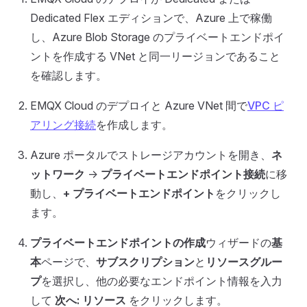
Dedicated Flex エディションで、Azure 上で稼働
し、Azure Blob Storage のプライベートエンドポイ
ントを作成する VNet と同一リージョンであること
を確認します。
EMQX Cloud のデプロイと Azure VNet 間で
VPC ピ
アリング接続
を作成します。
Azure ポータルでストレージアカウントを開き、
ネ
ットワーク
->
プライベートエンドポイント接続
に移
動し、
+ プライベートエンドポイント
をクリックし
ます。
プライベートエンドポイントの作成
ウィザードの
基
本
ページで、
サブスクリプション
と
リソースグルー
プ
を選択し、他の必要なエンドポイント情報を入力
して
次へ: リソース
をクリックします。