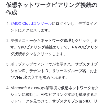
仮想ネットワークピアリング接続の
作成
EMQX Cloudコンソール
にログインし、デプロイメ
ントにアクセスします。
左側メニューから
ネットワーク管理
をクリックしま
す。
VPCピアリング接続
エリアで、
+ VPCピアリン
グ接続
ボタンをクリックします。
ポップアップウィンドウが表示され、
サブスクリプ
ションID
、
テナントID
、
リソースグループ名
、およ
び
VNet名
の入力を求められます。
Microsoft Azureの作業環境で
仮想ネットワーク
セク
ションに移動し、VPCピアリング接続を構築するネ
ットワークを見つけて、
サブスクリプションID
、
リ