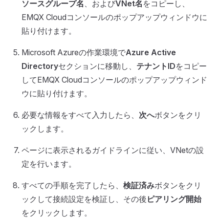
ソースグループ名
、および
VNet名
をコピーし、
EMQX Cloudコンソールのポップアップウィンドウに
貼り付けます。
Microsoft Azureの作業環境で
Azure Active
Directory
セクションに移動し、
テナントID
をコピー
してEMQX Cloudコンソールのポップアップウィンド
ウに貼り付けます。
必要な情報をすべて入力したら、
次へ
ボタンをクリ
ックします。
ページに表示されるガイドラインに従い、VNetの設
定を行います。
すべての手順を完了したら、
検証済み
ボタンをクリ
ックして接続設定を検証し、その後
ピアリング開始
をクリックします。