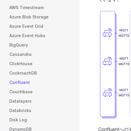
AWS Timestream
Azure Blob Storage
Azure Event Grid
Azure Event Hubs
BigQuery
Cassandra
ClickHouse
CockroachDB
Confluent
Couchbase
Datalayers
Databricks
Disk Log
Confluentへ
DynamoDB