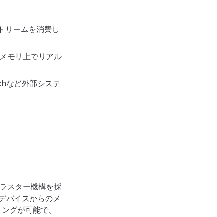
ストリームを消費し
関をメモリ上でリアル
earchなど外部システ
頼のクラスター機構を採
Tデバイスからのメ
リングが可能で、