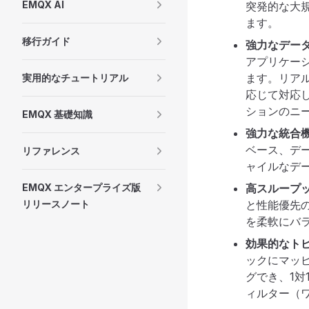
EMQX AI
突発的な大
ます。
移行ガイド
強力なデー
アプリケー
ます。リア
実用的なチュートリアル
応じて対応
ションのニ
EMQX 基礎知識
強力な統合
ベース、デ
リファレンス
ャイルなデ
EMQX エンタープライズ版
高スループ
リリースノート
と性能優先
を柔軟にバ
効果的なト
ックにマッピ
グでき、1対
ィルター（