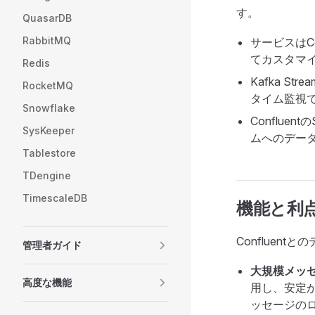
す。
QuasarDB
RabbitMQ
サービスはC
てカスタマ
Redis
Kafka 
RocketMQ
タイム監視
Snowflake
Confluen
SysKeeper
ムへのデー
Tablestore
TDengine
TimescaleDB
機能と利
Conflue
管理者ガイド
大規模メッ
高度な機能
用し、安定
ッセージの