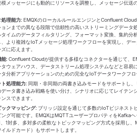
規模メッセージにも動的にリソースを調整し、メッセージ伝送
タ処理能力
: EMQXのローカルルールエンジンとConfluent Cl
ションまでの異なる段階で信頼性の高いストリーミングデータ
ルタイムのデータフィルタリング、フォーマット変換、集約分
し、より複雑なIoTメッセージ処理ワークフローを実現し、デ
ーズに応えます。
機能
: Confluent Cloudが提供する多様なコネクターを通じて
ータウェアハウス、データストリーム処理システムなどと容易
ータ分析アプリケーションのための完全なIoTデータワークフ
ット処理能力
: 同期・非同期の両書き込みモードをサポートし
のデータ書き込み戦略を使い分け、シナリオに応じてレイテン
ランスできます。
ピックマッピング
: ブリッジ設定を通じて多数のIoTビジネストピ
ング可能です。EMQXはMQTTユーザープロパティをKafka
1、1対多、多対多の柔軟なトピックマッピング方式を採用し、M
ワイルドカード）もサポートします。