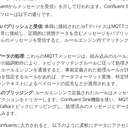
nfluentからメッセージを受信）を介して行われます。Confluent 
フローは以下の通りです。
のパブリッシュと受信
: 車両に接続されたIoTデバイスはMQT
に正常に接続し、定期的に状態データを含むメッセージをパブリ
これらのメッセージを受信すると、ルールエンジン内でマッチン
データの処理
: これらのMQTTメッセージは、組み込みのルー
ーの協調動作により、トピックマッチングルールに従って処理
しルールエンジンを通過すると、事前定義された処理ルールが
換を指定するルールがあれば、データフォーマット変換、特定
コンテキストによるペイロードの拡充などが適用されます。
ntへのブリッジング
: ルールエンジンで定義されたルールはメッセージを
クションをトリガーします。Confluent Sink機能を使い、M
entのKafkaトピックにマッピングし、処理済みのメッセージとデ
込みます。
onfluentに入力されると、以下のように柔軟にデータにアク