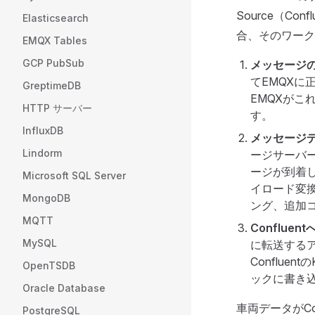
Source（Co
Elasticsearch
合、そのワーク
EMQX Tables
GCP PubSub
メッセージ
てEMQX
GreptimeDB
EMQXが
HTTP サーバー
す。
InfluxDB
メッセージ
Lindorm
ージサーバ
ージが到着
Microsoft SQL Server
イロード変
MongoDB
ング、追加
MQTT
Conflue
MySQL
に転送するア
Conflu
OpenTSDB
ックに書き
Oracle Database
車両データがC
PostgreSQL