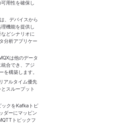
の可用性を確保し
oudは、デバイスから
処理機能を提供し
析などシナリオに
ータ分析アプリケー
、EMQXは他のデータ
に統合でき、アジ
ローを構築します。
、リアルタイム優先
シとスループット
ックをKafkaトピ
ヘッダーにマッピン
QTTトピックフ