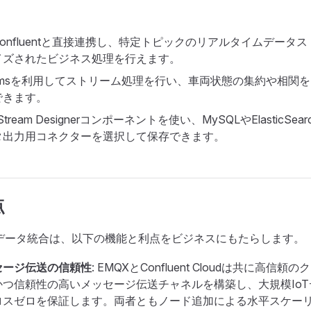
onfluentと直接連携し、特定トピックのリアルタイムデータ
イズされたビジネス処理を行えます。
Streamsを利用してストリーム処理を行い、車両状態の集約や相
できます。
tのStream Designerコンポーネントを使い、MySQLやElasticS
タ出力用コネクターを選択して保存できます。
点
ntとのデータ統合は、以下の機能と利点をビジネスにもたらします。
セージ伝送の信頼性
: EMQXとConfluent Cloudは共に高信
かつ信頼性の高いメッセージ伝送チャネルを構築し、大規模Io
ロスゼロを保証します。両者ともノード追加による水平スケー