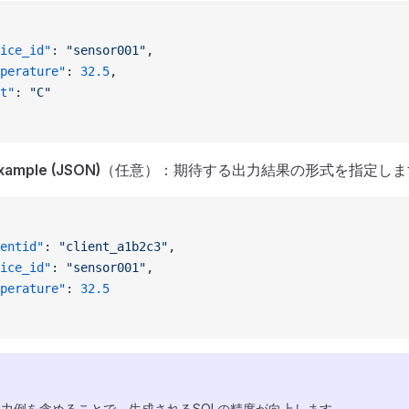
ice_id"
: 
"sensor001"
,
perature"
: 
32.5
,
t"
: 
"C"
xample (JSON)
（任意）：期待する出力結果の形式を指定しま
entid"
: 
"client_a1b2c3"
,
ice_id"
: 
"sensor001"
,
perature"
: 
32.5
力例を含めることで、生成されるSQLの精度が向上します。