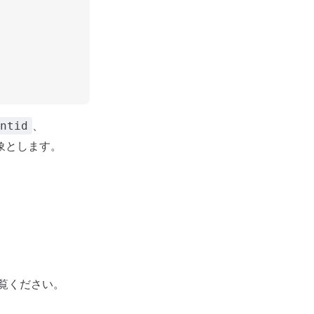
、
ntid
象とします。
覧ください。