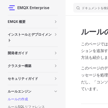
EMQX Enterprise
ドキュメントを検
Skip to content
Sidebar Navigation
EMQX 概要
ルール
インストールとデプロイメン
ト
このページでは
ションを追加す
開発者ガイド
方法も紹介しま
クラスター構築
このページの
ッセージを処
セキュリティガイド
だし、「コンソ
ています。
ルールエンジン
ルールの作成
ルールSQLリファレンス