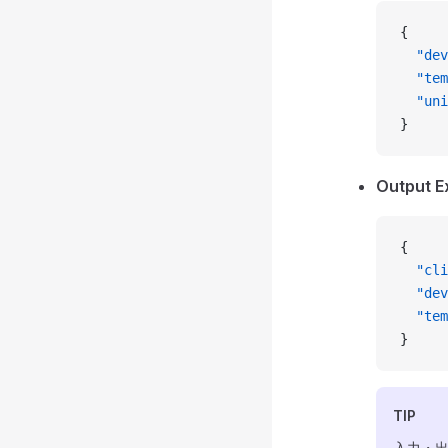
{
  "dev
  "tem
  "uni
}
Output E
{
  "cli
  "dev
  "tem
}
TIP
入力・出