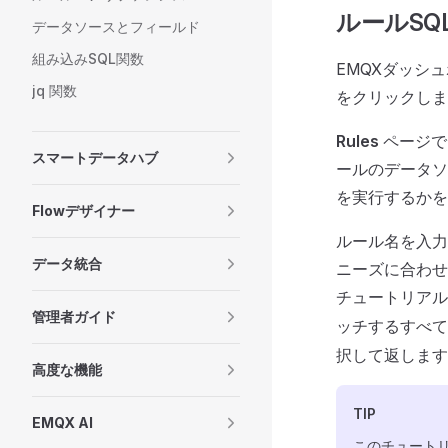
ルールSQ
データソースとフィールド
組み込みSQL関数
EMQXダッシ
jq 関数
をクリックしま
Rules
ページ
スマートデータハブ
ールのデータソ
を実行するかを
Flowデザイナー
ルール名を入力
データ統合
ニーズに合わせ
チュートリアル
管理者ガイド
ッチするすべて
択して返します
高度な機能
TIP
EMQX AI
このチュート