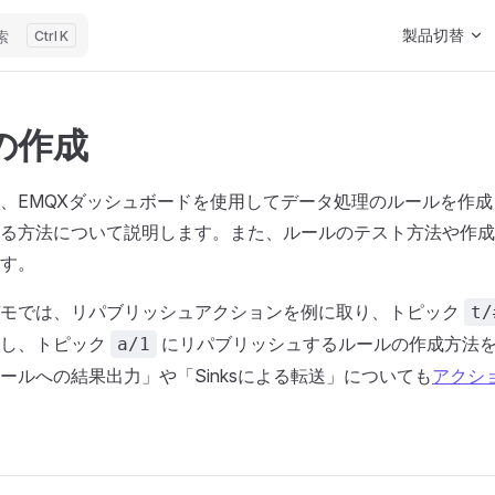
Main Navigat
製品切替
索
K
の作成
、EMQXダッシュボードを使用してデータ処理のルールを作
る方法について説明します。また、ルールのテスト方法や作成
す。
デモでは、リパブリッシュアクションを例に取り、トピック
t/
理し、トピック
にリパブリッシュするルールの作成方法
a/1
ールへの結果出力」や「Sinksによる転送」についても
アクシ