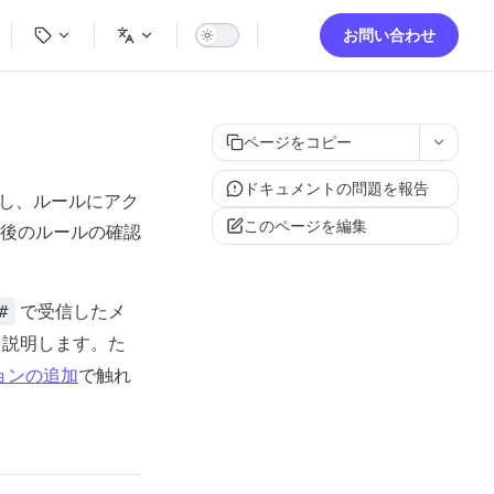
ion
お問い合わせ
ページをコピー
ドキュメントの問題を報告
成し、ルールにアク
このページを編集
後のルールの確認
で受信したメ
#
を説明します。た
ョンの追加
で触れ