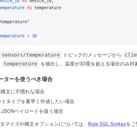
evice_id
 AS
 device_id,
emperature
 AS
 temperature
temperature"
emperature
 >
 30
トピックのメッセージから
sensors/temperature
clie
、
を抽出し、温度が30度を超える場合のみ対
temperature
レーターを使うべき場合
QL構文に不慣れな場合
ロトタイプを素早く作成したい場合
JSONペイロードを扱う場合
タマイズや構文オプションについては、
Rule SQL Syntax
をご