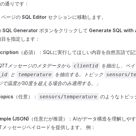
の通りです：
ページの
SQL Editor
セクションに移動します。
の
SQL Generator
ボタンをクリックして
Generate SQL with 
項目を指定します：
cription
（必須）：SQLに実行してほしい内容を自然言語で記
QTTメッセージのメタデータから
を抽出し、ペイ
clientid
と
を抽出する。トピック
_id
temperature
sensors/t
ジで温度が30度を超える場合のみ適用する。」
Topics
（任意）：
のようなトピッ
sensors/temperature
。
ample (JSON)
（任意だが推奨）：AIがデータ構造を理解しや
TTメッセージペイロードを提供します。 例：