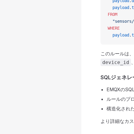
  payload
.
d
  payload
.
t
FROM
  "sensors/
WHERE
  payload
.
t
このルールは、
device_id
SQLジェネ
EMQXのS
ルールのプ
構造化された
より詳細なカス