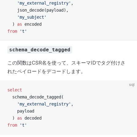
    'my_external_registry'
,
    json_decode(payload),
    'my_subject'
  ) 
as
 encoded
from
 't'
schema_decode_tagged
この関数はCSR名を使って、スキーマIDでタグ付けさ
れたペイロードをデコードします。
sql
select
  schema_decode_tagged(
    'my_external_registry'
,
    payload
  ) 
as
 decoded
from
 't'