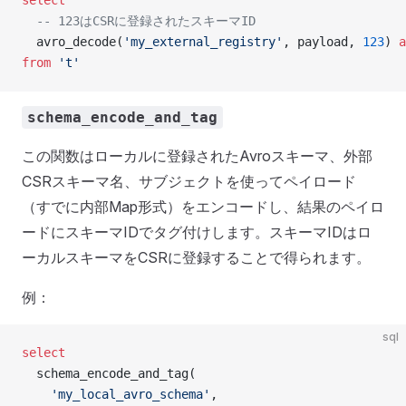
  -- 123はCSRに登録されたスキーマID
  avro_decode(
'my_external_registry'
, payload, 
123
) 
a
from
 't'
schema_encode_and_tag
この関数はローカルに登録されたAvroスキーマ、外部
CSRスキーマ名、サブジェクトを使ってペイロード
（すでに内部Map形式）をエンコードし、結果のペイロ
ードにスキーマIDでタグ付けします。スキーマIDはロ
ーカルスキーマをCSRに登録することで得られます。
例：
sql
select
  schema_encode_and_tag(
    'my_local_avro_schema'
,