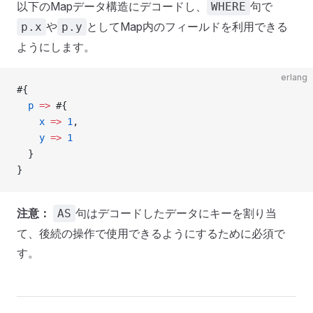
以下のMapデータ構造にデコードし、
句で
WHERE
や
としてMap内のフィールドを利用できる
p.x
p.y
ようにします。
erlang
#{
  p
 =>
 #{
    x
 =>
 1
,
    y
 =>
 1
  }
}
注意：
句はデコードしたデータにキーを割り当
AS
て、後続の操作で使用できるようにするために必須で
す。