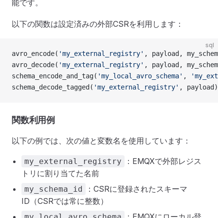
能です。
以下の関数は設定済みの外部CSRを利用します：
sql
avro_encode(
'my_external_registry'
, payload, my_schem
avro_decode(
'my_external_registry'
, payload, my_schem
schema_encode_and_tag(
'my_local_avro_schema'
, 
'my_ext
schema_decode_tagged(
'my_external_registry'
, payload)
関数利用例
以下の例では、次の値と変数名を使用しています：
：EMQXで外部レジス
my_external_registry
トリに割り当てた名前
：CSRに登録されたスキーマ
my_schema_id
ID（CSRでは常に整数）
：EMQXにローカル登
my_local_avro_schema