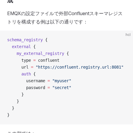
成
EMQXの設定ファイルで外部Confluentスキーマレジス
トリを構成する例は以下の通りです：
hcl
schema_registry
 {
  external
 {
    my_external_registry
 {
      type
 =
 confluent
      url
 =
 "https://confluent.registry.url:8081"
      auth
 {
        username
 =
 "myuser"
        password
 =
 "secret"
      }
    }
  }
}