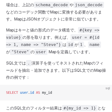
場合は、上記の
や
schema_decode
json_decode
などのコーデック関数でMapに変換する必要がありま
す。MapはJSONオブジェクトに非常に似ています。
Mapはキーと値の形式のデータ構造で、
#{key =>
の形を取ります。例えば、
value}
user = #{id
は
が
、
=> 1, name => "Steve"}
id
1
name
が
の
Mapを定義しています。
"Steve"
user
SQL文では
演算子を使ってネストされたMapのフィ
.
ールドを抽出・追加できます。以下はSQL文でのMap操
作の例です：
sql
SELECT
 user
.
id
 AS
 my_id
このSQL文のフィルター結果は
とな
#{my_id => 1}