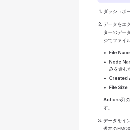
ダッシュボ
データをエ
ターのデー
ジでファイ
File Nam
Node Na
みを含む
Created 
File Size
Actions
列
す。
データをイ
現在のEM