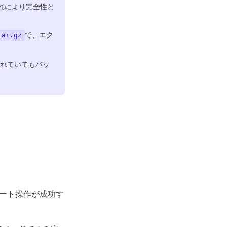
れにより完全性と
で、エク
tar.gz
定されていてもバッ
ポート操作が成功す