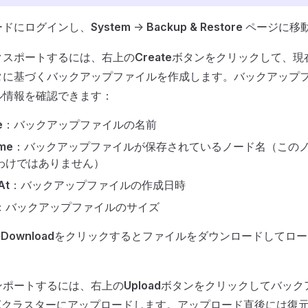
ードにログインし、
System
->
Backup & Restore
ページに移
クスポートするには、右上の
Create
ボタンをクリックして、現在
タに基づくバックアップファイルを作成します。バックアップ
ル情報を確認できます：
e
：バックアップファイルの名前
me
：バックアップファイルが保存されているノード名（この
わけではありません）
At
：バックアップファイルの作成日時
：バックアップファイルのサイズ
の
Download
をクリックするとファイルをダウンロードしてロー
ンポートするには、右上の
Upload
ボタンをクリックしてバック
QXクラスターにアップロードします。アップロード直後には復