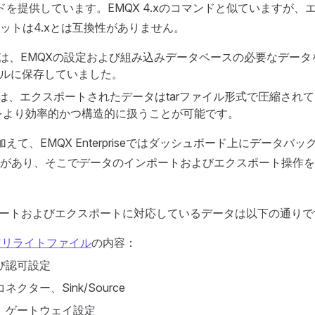
ンドを提供しています。EMQX 4.xのコマンドと似ていますが、
ットは4.xとは互換性がありません。
.xでは、EMQXの設定および組み込みデータベースの必要なデータ
イルに保存していました。
.xでは、エクスポートされたデータはtarファイル形式で圧縮され
をより効率的かつ構造的に扱うことが可能です。
加えて、EMQX Enterpriseではダッシュボード上にデータバ
があり、そこでデータのインポートおよびエクスポート操作を
ポートおよびエクスポートに対応しているデータは以下の通りで
定リライトファイル
の内容：
び認可設定
クター、Sink/Source
、ゲートウェイ設定