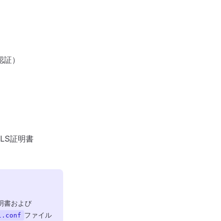
認証）
LS証明書
証明書および
ファイル
l.conf