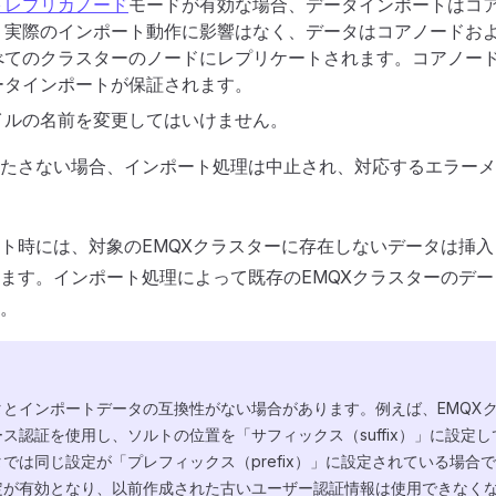
＋レプリカノード
モードが有効な場合、データインポートはコ
。実際のインポート動作に影響はなく、データはコアノードお
べてのクラスターのノードにレプリケートされます。コアノー
ータインポートが保証されます。
イルの名前を変更してはいけません。
たさない場合、インポート処理は中止され、対応するエラーメ
ト時には、対象のEMQXクラスターに存在しないデータは挿
ます。インポート処理によって既存のEMQXクラスターのデ
。
タとインポートデータの互換性がない場合があります。例えば、EMQX
ス認証を使用し、ソルトの位置を「サフィックス（suffix）」に設定
では同じ設定が「プレフィックス（prefix）」に設定されている場合
定が有効となり、以前作成された古いユーザー認証情報は使用できなく