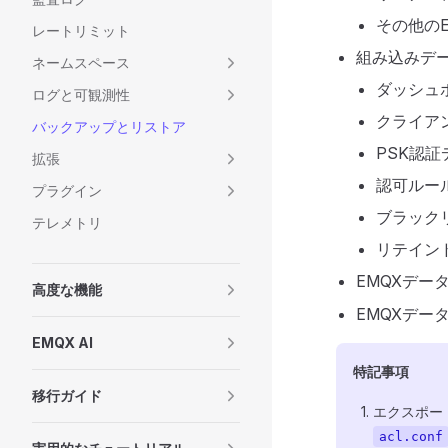
その他のE
レートリミット
組み込みデー
ネームスペース
ダッシュボ
ログと可観測性
クライア
バックアップとリストア
PSK認証
拡張
認可ルー
プラグイン
ブラック
テレメトリ
リテイン
EMQXデー
高度な機能
EMQXデー
EMQX AI
特記事項
移行ガイド
エクスポー
acl.conf