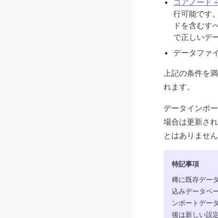
コアノード
行可能です
ドを含むす
で正しいデ
データファ
上記の条件を満
れます。
データインポー
場合は更新され
とはありません
特記事項
稀に既存デー
込みデータベー
ンポートデータ
後は新しい設