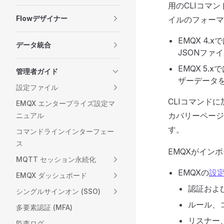
用のCLIコマ
Flowデザイナー
イルのフォーマ
EMQX 4
データ統合
JSONファ
EMQX 5
管理者ガイド
ザーデータ
設定ファイル
CLIコマンドに
EMQX エンタープライズ設定マ
カバリーページ
ニュアル
す。
コマンドラインインターフェー
ス
EMQXがイン
MQTT セッション永続化
EMQXの
設
EMQX ダッシュボード
認証およ
シングルサインオン (SSO)
ルール、コネ
多要素認証 (MFA)
リスナー
監査ログ